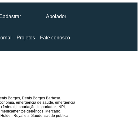
Cadastrar
Apoiador
ornal
Projetos
Fale conosco
enis Borges
,
Denis Borges Barbosa
,
conomia
,
emergência de saúde
,
emergência
o federal
,
importação
,
importador
,
INPI
,
,
medicamentos genéricos
,
Mercado
,
 Holder
,
Royalteis
,
Saúde
,
saúde pública
,