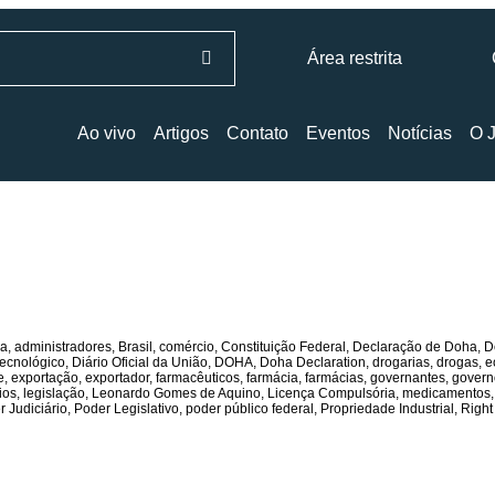
Área restrita
Ao vivo
Artigos
Contato
Eventos
Notícias
O J
ca
,
administradores
,
Brasil
,
comércio
,
Constituição Federal
,
Declaração de Doha
,
D
tecnológico
,
Diário Oficial da União
,
DOHA
,
Doha Declaration
,
drogarias
,
drogas
,
e
e
,
exportação
,
exportador
,
farmacêuticos
,
farmácia
,
farmácias
,
governantes
,
govern
ios
,
legislação
,
Leonardo Gomes de Aquino
,
Licença Compulsória
,
medicamentos
 Judiciário
,
Poder Legislativo
,
poder público federal
,
Propriedade Industrial
,
Right