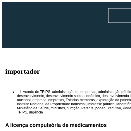
importador
Acordo de TRIPS
,
administração de empresas
,
administração públi
desenvolvimento
,
desenvolvimento socioeconômico
,
desenvolvimento 
nacional
,
empresa
,
empresas
,
Estados-membros
,
exploração da patent
Instituto Nacional da Propriedade Industrial
,
interesse público
,
laboratór
Ministério da Saúde
,
ministros
,
nutrição
,
Patente
,
poder Executivo
,
Poder
TRIPS
,
urgência
A licença compulsória de medicamentos