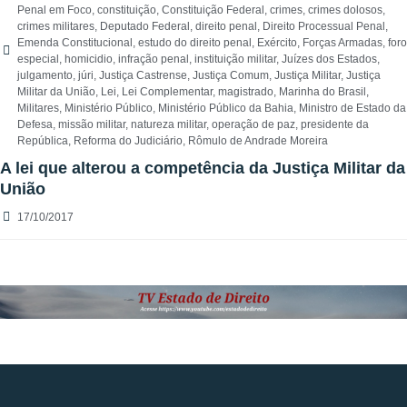
Penal em Foco
,
constituição
,
Constituição Federal
,
crimes
,
crimes dolosos
,
crimes militares
,
Deputado Federal
,
direito penal
,
Direito Processual Penal
,
Emenda Constitucional
,
estudo do direito penal
,
Exército
,
Forças Armadas
,
foro
especial
,
homicidio
,
infração penal
,
instituição militar
,
Juízes dos Estados
,
julgamento
,
júri
,
Justiça Castrense
,
Justiça Comum
,
Justiça Militar
,
Justiça
Militar da União
,
Lei
,
Lei Complementar
,
magistrado
,
Marinha do Brasil
,
Militares
,
Ministério Público
,
Ministério Público da Bahia
,
Ministro de Estado da
Defesa
,
missão militar
,
natureza militar
,
operação de paz
,
presidente da
República
,
Reforma do Judiciário
,
Rômulo de Andrade Moreira
A lei que alterou a competência da Justiça Militar da
União
17/10/2017