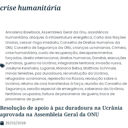
crise humanitária
Annalena Baerbock
,
Assembleia Geral da Onu
,
assistência
humanitária
,
ataques à infraestrutura energética
,
Carta das Nações
Unidas
,
cessar-fogo imediato
,
Conselho de Direitos Humanos da
ONU
,
Conselho de Segurança da ONU
,
crianças ucranianas
,
Crimeia
,
crise humanitária
,
custo de recuperação
,
desaparecimentos
forçados
,
direito internacional
,
direitos humanos
,
Donetsk
,
execuções
sumárias
,
guerra na Ucrânia
,
integridade territorial
,
invasão russa
,
Josélyne Kwishaka
,
Lugansk
,
Mariana Betsa
,
Matthias Schmale
,
minas terrestres
,
paz duradoura
,
reconstrução da Ucrânia
,
refugiados ucranianos
,
repressão na Rússia
,
resolução sobre a
Ucrânia
,
retorno de civis transferidos à força
,
reunião do Conselho de
Segurança
,
sessão especial de emergência
,
soberania da Ucrânia
,
territórios ocupados
,
tortura de prisioneiros de guerra
,
troca de
prisioneiros de guerra
Resolução de apoio à paz duradoura na Ucrânia
aprovada na Assembleia Geral da ONU
25/02/2026