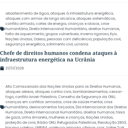
abastecimento de água
,
ataques à infraestrutura energética
,
ataques com armas de longo alcance
,
ataques sistemáticos
,
conflito armado
,
cortes de energia
,
crianças e idosos
,
crise
humanitária
,
Direito Internacional Humanitário
,
direitos humanos
,
falta de aquecimento
,
grupos vulneráveis
,
inverno rigoroso
,
Kyiv
,
Nações Unidas
,
Odesa
,
pessoas com deficiência
,
população civil
,
segurança energética
,
sofrimento civil
,
ucrania
Chefe de direitos humanos condena ataques à
infraestrutura energética na Ucrânia
21/01/2026
Alto Comissariado das Nações Unidas para os Direitos Humanos
,
ataques aéreos
,
ataques contra civis
,
bombardeamentos
,
cessar-
fogo
,
conflito Israel-Palestina
,
Conselho de Segurança da ONU
,
crianças em conflitos armados
,
crise de saúde mental
,
crise
humanitária
,
deslocamentos forçados
,
Dia Internacional dos Direitos
Humanos
,
Direito Internacional Humanitário
,
direitos humanos
,
faixa
de gaza
,
Linha Amarela
,
mulheres e crianças
,
Nações Unidas
,
proteção de civis
,
Rádio ONU
,
Refugiados Palestinos
,
Resolução 2803
,
trauma coletivo
,
UNRWA
,
violência armada
,
vítimas civis
,
Volker Türk