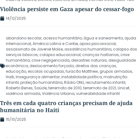
Violência persiste em Gaza apesar do cessar-fogo
14/12/2025
abandono escolar
,
acesso humanitário
,
água e saneamento
,
ajuda
internacional
,
América Latina e Caribe
,
apoio psicossocial
,
assassinato de Jovenel Moïse
,
assistência humanitária
,
colapso dos
serviços básicos
,
colapso educacional
,
crianças haitianas
,
crise
humanitária
,
crise negligenciada
,
desastres naturais
,
desigualdade
econômica
,
deslocamento forçado
,
direitos das crianças
,
educação
,
escolas ocupadas
,
furacão Matthew
,
grupos armados
,
Haiti
,
Insegurança alimentar
,
instabilidade política
,
malnutrição
infantil
,
proteção humanitária
,
Rádio ONU
,
recrutamento infantil
,
Roberto Benes
,
Saúde
,
terremoto de 2010
,
terremoto de 2021
,
Unicef
,
violência armada
,
Violência Urbana
,
vulnerabilidade infantil
Três em cada quatro crianças precisam de ajuda
humanitária no Haiti
15/10/2025