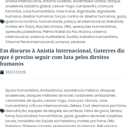
Anistia Internacional
,
Antônio Guterres
,
Assembleia Global
,
ataque
israelense
,
batalha global
,
cessar-fogo
,
compaixão
,
crianças
famintas
,
crise humanitária
,
crise moral
,
dignidade
,
dignidade
humana
,
direitos humanos
,
forças contra os direitos humanos
,
gaza
,
guerra na Ucrânia
,
humanidade
,
justiça
,
lei internacional
,
liberdade
,
mortes em Gaza
,
Nações Unidas
,
ONU
,
operações humanitárias
,
opressão
,
palestinos
,
Prêmio Nobel da Paz
,
Rússia
,
sistema
internacional
,
sistema multilateral
,
Sudão
,
trabalho humanitário
,
Tribunal Penal Internacional
,
ucrania
,
verdade
Em discurso à Anistia Internacional, Guterres diz
que é preciso seguir com luta pelos direitos
humanos
26/07/2025
Ajuda humanitária
,
Ambulância
,
assistência médica
,
ataques
israelenses
,
ataques militares de Israel
,
cadáveres ambulantes
,
caminhões de ajuda
,
cessar-fogo
,
crianças vítimas
,
crise
humanitária
,
críticas internacionais
,
Defesa Civil
,
desmaios por fome.
,
desnutrição
,
equipes de resgate
,
escombros
,
faixa de gaza
,
feridos
,
fome
,
funcionários humanitários
,
gaza
,
governo de Israel
,
hospitais
locais
,
ministério da Saúde da Palestina
,
mortes por fome
,
ONU
,
Palestina
,
Philippe Lazzarini
,
propaganda do Hamas
,
Refugiados