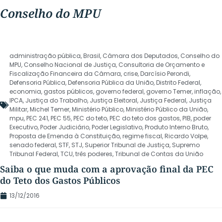
Conselho do MPU
administração pública
,
Brasil
,
Câmara dos Deputados
,
Conselho do
MPU
,
Conselho Nacional de Justiça
,
Consultoria de Orçamento e
Fiscalização Financeira da Câmara
,
crise
,
Darcísio Perondi
,
Defensoria Pública
,
Defensoria Pública da União
,
Distrito Federal
,
economia
,
gastos públicos
,
governo federal
,
governo Temer
,
inflação
,
IPCA
,
Justiça do Trabalho
,
Justiça Eleitoral
,
Justiça Federal
,
Justiça
Militar
,
Michel Temer
,
Ministério Público
,
Ministério Público da União
,
mpu
,
PEC 241
,
PEC 55
,
PEC do teto
,
PEC do teto dos gastos
,
PIB
,
poder
Executivo
,
Poder Judiciário
,
Poder Legislativo
,
Produto Interno Bruto
,
Proposta de Emenda à Constituição
,
regime fiscal
,
Ricardo Volpe
,
senado federal
,
STF
,
STJ
,
Superior Tribunal de Justiça
,
Supremo
Tribunal Federal
,
TCU
,
três poderes
,
Tribunal de Contas da União
Saiba o que muda com a aprovação final da PEC
do Teto dos Gastos Públicos
13/12/2016