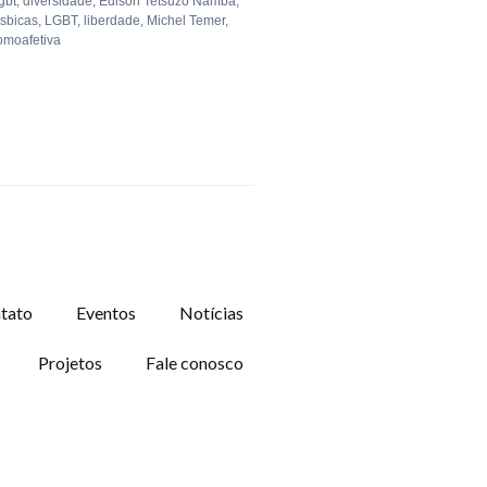
lgbt
,
diversidade
,
Edison Tetsuzo Namba
,
ésbicas
,
LGBT
,
liberdade
,
Michel Temer
,
omoafetiva
tato
Eventos
Notícias
Projetos
Fale conosco