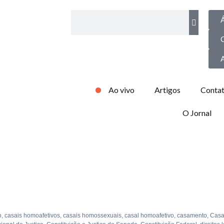
Á
Ao vivo
Artigos
Conta
O Jornal
o
,
casais homoafetivos
,
casais homossexuais
,
casal homoafetivo
,
casamento
,
Casa