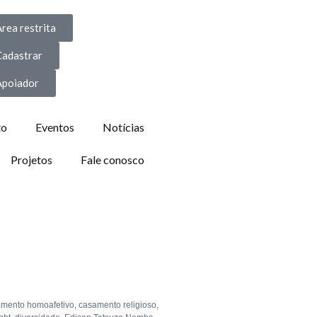
rea restrita
Cadastrar
Apoiador
to
Eventos
Notícias
Projetos
Fale conosco
mento homoafetivo
,
casamento religioso
,