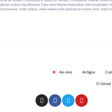
onal de Justiça
,
Constituição e Justiça do Senado
,
Constituição Federal
,
direitos 
national Lesbian Gay Bisexual Trans anda Intersex Association
,
intersexualidade
,
l
homossexuais
,
união estável
,
união estável entre pessoas do mesmo sexo
,
união h
Ao vivo
Artigos
Con
O Jornal