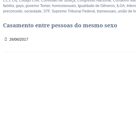
CCJ
,
cnj
,
Código Civil
,
Comissão de Justiça
,
Congresso Nacional
,
Conselho Naci
familia
,
gays
,
governo Temer
,
homossexuais
,
Igualdade de Gêneros
,
ILGA
,
Inter
preconceito
,
sociedade
,
STF
,
Supremo Tribunal Federal
,
transexuais
,
união de 
Casamento entre pessoas do mesmo sexo
26/06/2017