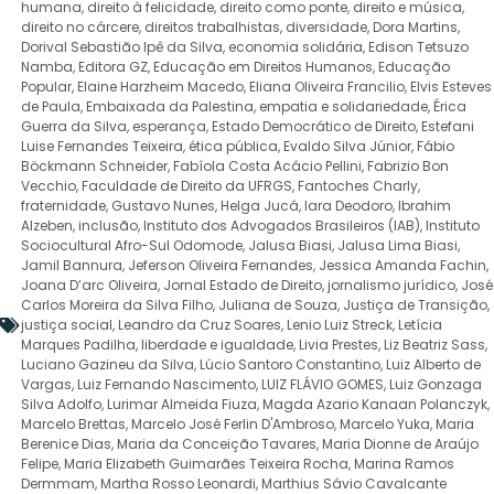
humana
,
direito à felicidade
,
direito como ponte
,
direito e música
,
direito no cárcere
,
direitos trabalhistas
,
diversidade
,
Dora Martins
,
Dorival Sebastião Ipê da Silva
,
economia solidária
,
Edison Tetsuzo
Namba
,
Editora GZ
,
Educação em Direitos Humanos
,
Educação
Popular
,
Elaine Harzheim Macedo
,
Eliana Oliveira Francilio
,
Elvis Esteves
de Paula
,
Embaixada da Palestina
,
empatia e solidariedade
,
Érica
Guerra da Silva
,
esperança
,
Estado Democrático de Direito
,
Estefani
Luise Fernandes Teixeira
,
ética pública
,
Evaldo Silva Júnior
,
Fábio
Böckmann Schneider
,
Fabíola Costa Acácio Pellini
,
Fabrizio Bon
Vecchio
,
Faculdade de Direito da UFRGS
,
Fantoches Charly
,
fraternidade
,
Gustavo Nunes
,
Helga Jucá
,
Iara Deodoro
,
Ibrahim
Alzeben
,
inclusão
,
Instituto dos Advogados Brasileiros (IAB)
,
Instituto
Sociocultural Afro-Sul Odomode
,
Jalusa Biasi
,
Jalusa Lima Biasi
,
Jamil Bannura
,
Jeferson Oliveira Fernandes
,
Jessica Amanda Fachin
,
Joana D’arc Oliveira
,
Jornal Estado de Direito
,
jornalismo jurídico
,
José
Carlos Moreira da Silva Filho
,
Juliana de Souza
,
Justiça de Transição
,
justiça social
,
Leandro da Cruz Soares
,
Lenio Luiz Streck
,
Letícia
Marques Padilha
,
liberdade e igualdade
,
Livia Prestes
,
Liz Beatriz Sass
,
Luciano Gazineu da Silva
,
Lúcio Santoro Constantino
,
Luiz Alberto de
Vargas
,
Luiz Fernando Nascimento
,
LUIZ FLÁVIO GOMES
,
Luiz Gonzaga
Silva Adolfo
,
Lurimar Almeida Fiuza
,
Magda Azario Kanaan Polanczyk
,
Marcelo Brettas
,
Marcelo José Ferlin D'Ambroso
,
Marcelo Yuka
,
Maria
Berenice Dias
,
Maria da Conceição Tavares
,
Maria Dionne de Araújo
Felipe
,
Maria Elizabeth Guimarães Teixeira Rocha
,
Marina Ramos
Dermmam
,
Martha Rosso Leonardi
,
Marthius Sávio Cavalcante