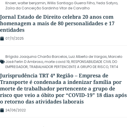
Knoerr
,
walter benjamin
,
Willis Santiago Guerra Filho
,
Yeda Satyro
,
Zaíra da Conceição Sardinha Vitor de Carvalho
Jornal Estado de Direito celebra 20 anos com
homenagem a mais de 80 personalidades e 17
entidades
07/11/2025
Brígida Joaquina Charão Barcelos
,
Luiz Alberto de Vargas
,
Marcelo
José Ferlin D Ambroso
,
morte covid 19
,
RESPONSABILIDADE CIVIL DO
EMPREGADOR
,
TRABALHADOR PERTENCENTE A GRUPO DE RISCO
,
TRT4
Jurisprudência TRT 4ª Região – Empresa de
Transporte é condenada a indenizar família por
morte de trabalhador pertencente a grupo de
risco que veio a óbito por “COVID-19” 18 dias após
o retorno das atividades laborais
24/06/2022