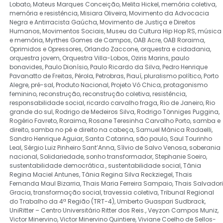
Lobato
,
Mateus Marques Conceição
,
Melita Hickel
,
memória coletiva
,
memória e resistência
,
Misiara Oliveira
,
Movimento da Advocacia
Negra e Antirracista Gaúcha
,
Movimento de Justiça e Direitos
Humanos
,
Movimentos Sociais
,
Museu da Cultura Hip Hop RS
,
música
e memória
,
Myrthes Gomes de Campos
,
OAB Acre
,
OAB Roraima
,
Oprimidos e Opressores
,
Orlando Zaccone
,
orquestra e cidadania
,
orquestra jovem
,
Orquestra Villa-Lobos
,
Oziris Marins
,
paulo
bonavides
,
Paulo Dionísio
,
Paulo Ricardo da Silva
,
Pedro Henrique
Pavanatto de Freitas
,
Pérola
,
Petrobras
,
Piauí
,
pluralismo político
,
Porto
Alegre
,
pré-sal
,
Produto Nacional
,
Projeto Vó Chica
,
protagonismo
feminino
,
reconstrução
,
reconstrução coletiva
,
resistência
,
responsabilidade social
,
ricardo carvalho fraga
,
Rio de Janeiro
,
Rio
grande do sul
,
Rodrigo de Medeiros Silva
,
Rodrigo Tönniges Puggina
,
Rogério Favreto
,
Roraima
,
Rosane Teresinha Carvalho Porto
,
samba e
direito
,
samba no pé e direito na cabeça
,
Samuel Mânica Radaelli
,
Sandro Henrique Aguiar
,
Santa Catarina
,
são paulo
,
Saul Tourinho
Leal
,
Sérgio Luiz Pinheiro Sant’Anna
,
Sílvio de Salvo Venosa
,
soberania
nacional
,
Solidariedade
,
sonho transformador
,
Stephanie Soeiro
,
sustentabilidade democrática.
,
sustentabilidade social
,
Tânia
Regina Maciel Antunes
,
Tânia Regina Silva Reckziegel
,
Thais
Fernanda Maul Bizarria
,
Thais Maria Ferreira Sampaio
,
Thais Salvadori
Gracia
,
transformação social
,
travessia coletiva
,
Tribunal Regional
do Trabalho da 4ª Região (TRT-4)
,
Umberto Guaspari Sudbrack
,
UniRitter – Centro Universitário Ritter dos Reis.
,
Veyzon Campos Muniz
,
Victor Minervino
,
Victor Minervino Quintiere
,
Viviane Coelho de Sellos-