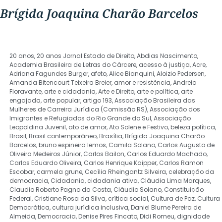
Brígida Joaquina Charão Barcelos
20 anos
,
20 anos Jornal Estado de Direito
,
Abdias Nascimento
,
Academia Brasileira de Letras do Cárcere
,
acesso à justiça
,
Acre
,
Adriana Fagundes Burger
,
afeto
,
Alice Bianquini
,
Aloizio Pedersen
,
Amanda Bitencourt Teixeira Breier
,
amor e resistência
,
Andreia
Fioravante
,
arte e cidadania
,
Arte e Direito
,
arte e política
,
arte
engajada
,
arte popular
,
artigo 193
,
Associação Brasileira das
Mulheres de Carreira Jurídica (Comissão RS)
,
Associação dos
Imigrantes e Refugiados do Rio Grande do Sul
,
Associação
Leopoldina Juvenil
,
ato de amor
,
Ato Solene e Festivo
,
beleza política
,
Brasil
,
Brasil contemporâneo
,
Brasília
,
Brígida Joaquina Charão
Barcelos
,
bruno espineira lemos
,
Camila Solano
,
Carlos Augusto de
Oliveira Medeiros Júnior
,
Carlos Bailon
,
Carlos Eduardo Machado
,
Carlos Eduardo Oliveira
,
Carlos Henrique Kaipper
,
Carlos Ramon
Escobar
,
carmela grune
,
Cecília Rheingantz Silveira
,
celebração da
democracia
,
Cidadania
,
cidadania ativa
,
Cláudia Lima Marques
,
Claudio Roberto Pagno da Costa
,
Cláudio Solano
,
Constituição
Federal
,
Cristiane Rosa da Silva
,
crítica social
,
Cultura de Paz
,
Cultura
Democrática
,
cultura jurídica inclusiva
,
Daniel Blume Pereira de
Almeida
,
Democracia
,
Denise Pires Fincato
,
Didi Romeu
,
dignidade