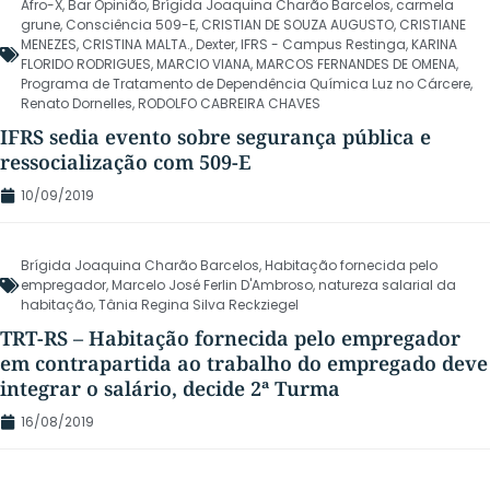
Afro-X
,
Bar Opinião
,
Brígida Joaquina Charão Barcelos
,
carmela
grune
,
Consciência 509-E
,
CRISTIAN DE SOUZA AUGUSTO
,
CRISTIANE
MENEZES
,
CRISTINA MALTA.
,
Dexter
,
IFRS - Campus Restinga
,
KARINA
FLORIDO RODRIGUES
,
MARCIO VIANA
,
MARCOS FERNANDES DE OMENA
,
Programa de Tratamento de Dependência Química Luz no Cárcere
,
Renato Dornelles
,
RODOLFO CABREIRA CHAVES
IFRS sedia evento sobre segurança pública e
ressocialização com 509-E
10/09/2019
Brígida Joaquina Charão Barcelos
,
Habitação fornecida pelo
empregador
,
Marcelo José Ferlin D'Ambroso
,
natureza salarial da
habitação
,
Tânia Regina Silva Reckziegel
TRT-RS – Habitação fornecida pelo empregador
em contrapartida ao trabalho do empregado deve
integrar o salário, decide 2ª Turma
16/08/2019