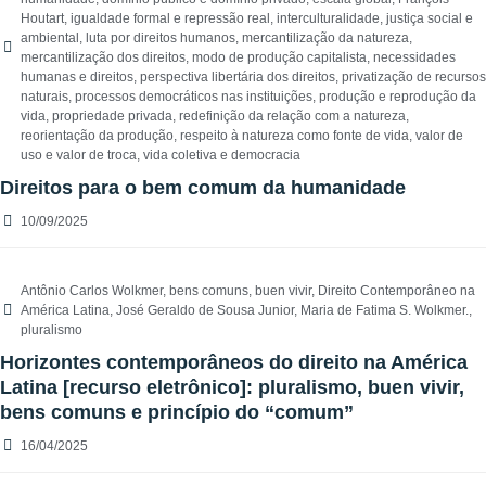
Houtart
,
igualdade formal e repressão real
,
interculturalidade
,
justiça social e
ambiental
,
luta por direitos humanos
,
mercantilização da natureza
,
mercantilização dos direitos
,
modo de produção capitalista
,
necessidades
humanas e direitos
,
perspectiva libertária dos direitos
,
privatização de recursos
naturais
,
processos democráticos nas instituições
,
produção e reprodução da
vida
,
propriedade privada
,
redefinição da relação com a natureza
,
reorientação da produção
,
respeito à natureza como fonte de vida
,
valor de
uso e valor de troca
,
vida coletiva e democracia
Direitos para o bem comum da humanidade
10/09/2025
Antônio Carlos Wolkmer
,
bens comuns
,
buen vivir
,
Direito Contemporâneo na
América Latina
,
José Geraldo de Sousa Junior
,
Maria de Fatima S. Wolkmer.
,
pluralismo
Horizontes contemporâneos do direito na América
Latina [recurso eletrônico]: pluralismo, buen vivir,
bens comuns e princípio do “comum”
16/04/2025