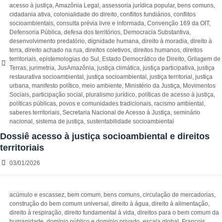
acesso à justiça
,
Amazônia Legal
,
assessoria jurídica popular
,
bens comuns
,
cidadania ativa
,
colonialidade do direito
,
conflitos fundiários
,
conflitos
socioambientais
,
consulta prévia livre e informada
,
Convenção 169 da OIT
,
Defensoria Pública
,
defesa dos territórios
,
Democracia Substantiva
,
desenvolvimento predatório
,
dignidade humana
,
direito à moradia
,
direito à
terra
,
direito achado na rua
,
direitos coletivos
,
direitos humanos
,
direitos
territoriais
,
epistemologias do Sul
,
Estado Democrático de Direito
,
Grilagem de
Terras
,
jurimetria
,
JusAmazônia
,
justiça climática
,
justiça participativa
,
justiça
restaurativa socioambiental
,
justiça socioambiental
,
justiça territorial
,
justiça
urbana
,
manifesto político
,
meio ambiente
,
Ministério da Justiça
,
Movimentos
Sociais
,
participação social
,
pluralismo jurídico
,
políticas de acesso à justiça
,
políticas públicas
,
povos e comunidades tradicionais
,
racismo ambiental
,
saberes territoriais
,
Secretaria Nacional de Acesso à Justiça
,
seminário
nacional
,
sistema de justiça
,
sustentabilidade socioambiental
Dossiê acesso à justiça socioambiental e direitos
territoriais
03/01/2026
acúmulo e escassez
,
bem comum
,
bens comuns
,
circulação de mercadorias
,
construção do bem comum universal
,
direito à água
,
direito à alimentação
,
direito à respiração
,
direito fundamental à vida
,
direitos para o bem comum da
humanidade
,
domínio público e domínio privado
,
escala global
,
François