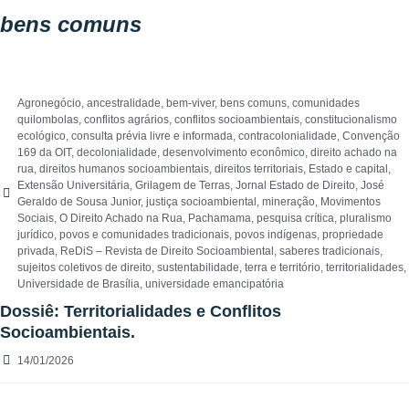
bens comuns
Agronegócio
,
ancestralidade
,
bem-viver
,
bens comuns
,
comunidades
quilombolas
,
conflitos agrários
,
conflitos socioambientais
,
constitucionalismo
ecológico
,
consulta prévia livre e informada
,
contracolonialidade
,
Convenção
169 da OIT
,
decolonialidade
,
desenvolvimento econômico
,
direito achado na
rua
,
direitos humanos socioambientais
,
direitos territoriais
,
Estado e capital
,
Extensão Universitária
,
Grilagem de Terras
,
Jornal Estado de Direito
,
José
Geraldo de Sousa Junior
,
justiça socioambiental
,
mineração
,
Movimentos
Sociais
,
O Direito Achado na Rua
,
Pachamama
,
pesquisa crítica
,
pluralismo
jurídico
,
povos e comunidades tradicionais
,
povos indígenas
,
propriedade
privada
,
ReDiS – Revista de Direito Socioambiental
,
saberes tradicionais
,
sujeitos coletivos de direito
,
sustentabilidade
,
terra e território
,
territorialidades
,
Universidade de Brasília
,
universidade emancipatória
Dossiê: Territorialidades e Conflitos
Socioambientais.
14/01/2026