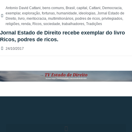
Antonio David Cattani
,
bens comuns
,
Brasil
,
capital
,
Cattani
,
Democracia
,
exemplar
,
exploração
,
fortunas
,
humanidade
,
ideologias
,
Jornal Estado de
Direito
,
livro
,
meritocracia
,
multimilionários
,
podres de ricos
,
privilegiados
,
religiões
,
renda
,
Ricos
,
sociedade
,
trabalhadores
,
Tradições
Jornal Estado de Direito recebe exemplar do livro
Ricos, podres de ricos.
24/10/2017