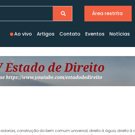
Área restrita
Ao vivo
Artigos
Contato
Eventos
Notícias
cadorias
,
construção do bem comum universal
,
direito à água
,
direito à