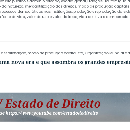
mínio público e domínio privado
,
escala global
,
François Houtart
,
iguald
o da natureza
,
mercantilização dos direitos
,
modo de produção capitalis
rocessos democráticos nas instituições
,
produção e reprodução da vid
 fonte de vida
,
valor de uso e valor de troca
,
vida coletiva e democracia
e desalienação
,
modo de produção capitalista
,
Organização Mundial d
e uma nova era e que assombra os grandes empresá