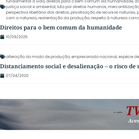
fundamental à vida
,
direitos para o bem comum da humanidade
,
do
justiça social e ambiental
,
luta por direitos humanos
,
mercantilizaçã
perspectiva libertária dos direitos
,
privatização de recursos naturais
,
p
com a natureza
,
reorientação da produção
,
respeito à natureza como
Direitos para o bem comum da humanidade
10/09/2025
alteração do modo de produção
,
empresariado nacional
,
espécie d
Distanciamento social e desalienação – o risco d
07/04/2020