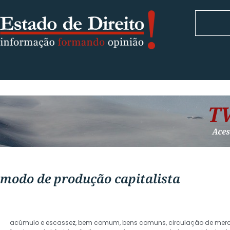
modo de produção capitalista
acúmulo e escassez
,
bem comum
,
bens comuns
,
circulação de mer