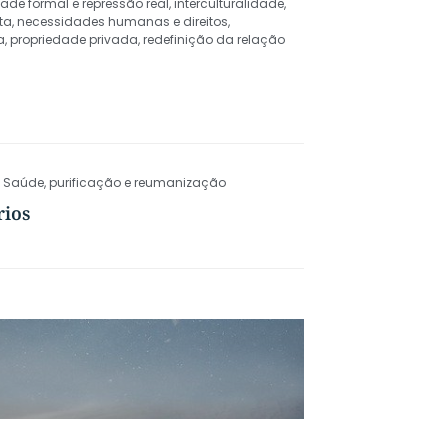
ade formal e repressão real
,
interculturalidade
,
ta
,
necessidades humanas e direitos
,
a
,
propriedade privada
,
redefinição da relação
a Saúde
,
purificação e reumanização
rios