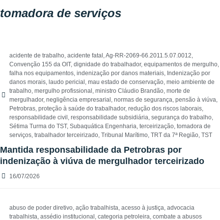
tomadora de serviços
acidente de trabalho
,
acidente fatal
,
Ag-RR-2069-66.2011.5.07.0012
,
Convenção 155 da OIT
,
dignidade do trabalhador
,
equipamentos de mergulho
,
falha nos equipamentos
,
indenização por danos materiais
,
Indenização por
danos morais
,
laudo pericial
,
mau estado de conservação
,
meio ambiente de
trabalho
,
mergulho profissional
,
ministro Cláudio Brandão
,
morte de
mergulhador
,
negligência empresarial
,
normas de segurança
,
pensão à viúva
,
Petrobras
,
proteção à saúde do trabalhador
,
redução dos riscos laborais
,
responsabilidade civil
,
responsabilidade subsidiária
,
segurança do trabalho
,
Sétima Turma do TST
,
Subaquática Engenharia
,
terceirização
,
tomadora de
serviços
,
trabalhador terceirizado
,
Tribunal Marítimo
,
TRT da 7ª Região
,
TST
Mantida responsabilidade da Petrobras por
indenização à viúva de mergulhador terceirizado
16/07/2026
abuso de poder diretivo
,
ação trabalhista
,
acesso à justiça
,
advocacia
trabalhista
,
assédio institucional
,
categoria petroleira
,
combate a abusos