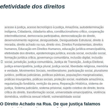
efetividade dos direitos
acesso à justiça
,
acesso tecnológico à justiça
,
Amazônia
,
autodeterminação
indígena
,
Cidadania
,
cidadania ativa
,
constitucionalismo crítico
,
cooperação
interinstitucional
,
democracia participativa
,
democratização do direito
,
desenvolvimento regional
,
desigualdade
,
Desigualdade Estrutural
,
direito à
moradia
,
direito achado na rua
,
direito vivo
,
Direitos Fundamentais
,
direitos
humanos
,
Educação em Direitos Humanos
,
educação jurídica emancipatória
,
efetividade dos direitos
,
epistemologia jurídica
,
escuta social
,
exclusão social
,
formação jurídica crítica
,
governança comunitária
,
inclusão digital
,
inclusão
social
,
jurisdição
,
justiça comunitária
,
Justiça de Transição
,
Justiça Eleitoral
,
justiça emancipatória
,
justiça plural
,
justiça social
,
liberdade religiosa
,
memória
e verdade
,
Movimentos Sociais
,
neoliberalismo
,
participação social
,
pluralismo
jurídico
,
políticas judiciárias
,
políticas públicas
,
populações marginalizadas
,
práticas insurgentes
,
práticas sociais
,
proteção social
,
realidade amazônica
,
regularização fundiária
,
remição da pena
,
Reparação Histórica
,
sistema de
justiça
,
Sistema judiciário
,
sistema prisional
,
sujeito coletivo de direito
,
teoria
crítica do direito
,
transformação social
,
universidade emancipatória
,
violência
doméstica
,
violência sexual infantil
,
vulnerabilidade social
O Direito Achado na Rua. De que justiça falamos