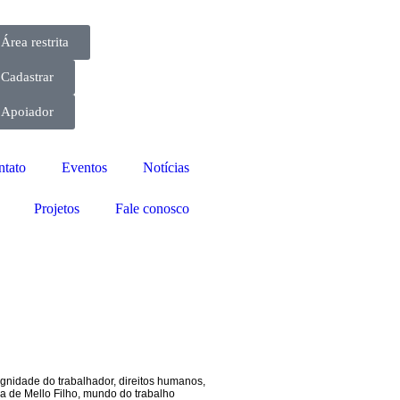
Área restrita
Cadastrar
Apoiador
ntato
Eventos
Notícias
Projetos
Fale conosco
ignidade do trabalhador
,
direitos humanos
,
ra de Mello Filho
,
mundo do trabalho