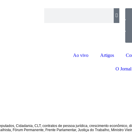
Ao vivo
Artigos
Co
O Jornal
eputados
,
Cidadania
,
CLT
,
contratos de pessoa jurídica
,
crescimento econômico
,
d
balhista
,
Fórum Permanente
,
Frente Parlamentar
,
Justiça do Trabalho
,
Ministro Viei