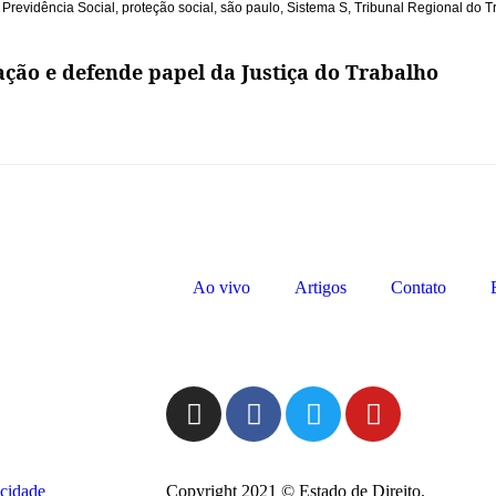
,
Previdência Social
,
proteção social
,
são paulo
,
Sistema S
,
Tribunal Regional do T
zação e defende papel da Justiça do Trabalho
Ao vivo
Artigos
Contato
acidade
Copyright 2021 © Estado de Direito.