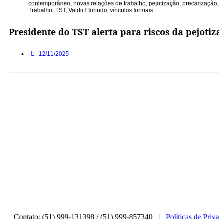
contemporâneo
,
novas relações de trabalho
,
pejotização
,
precarização
Trabalho
,
TST
,
Valdir Florindo
,
vínculos formais
Presidente do TST alerta para riscos da pejoti
12/11/2025
Contato: (51) 999-131398 / (51) 999-857340 |
Políticas de Priv