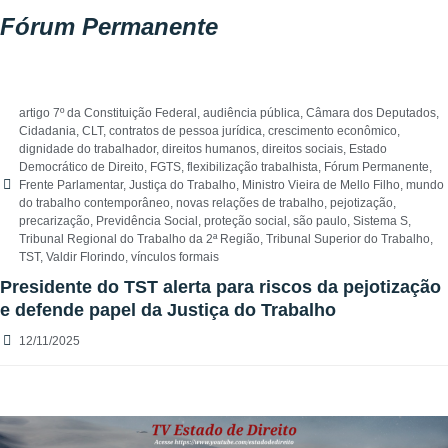
Fórum Permanente
artigo 7º da Constituição Federal
,
audiência pública
,
Câmara dos Deputados
,
Cidadania
,
CLT
,
contratos de pessoa jurídica
,
crescimento econômico
,
dignidade do trabalhador
,
direitos humanos
,
direitos sociais
,
Estado
Democrático de Direito
,
FGTS
,
flexibilização trabalhista
,
Fórum Permanente
,
Frente Parlamentar
,
Justiça do Trabalho
,
Ministro Vieira de Mello Filho
,
mundo
do trabalho contemporâneo
,
novas relações de trabalho
,
pejotização
,
precarização
,
Previdência Social
,
proteção social
,
são paulo
,
Sistema S
,
Tribunal Regional do Trabalho da 2ª Região
,
Tribunal Superior do Trabalho
,
TST
,
Valdir Florindo
,
vínculos formais
Presidente do TST alerta para riscos da pejotização
e defende papel da Justiça do Trabalho
12/11/2025