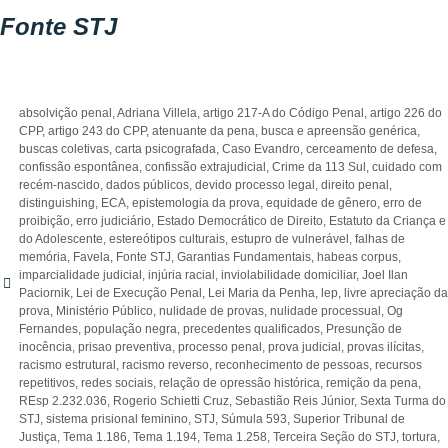
Fonte STJ
absolvição penal
,
Adriana Villela
,
artigo 217-A do Código Penal
,
artigo 226 do
CPP
,
artigo 243 do CPP
,
atenuante da pena
,
busca e apreensão genérica
,
buscas coletivas
,
carta psicografada
,
Caso Evandro
,
cerceamento de defesa
,
confissão espontânea
,
confissão extrajudicial
,
Crime da 113 Sul
,
cuidado com
recém-nascido
,
dados públicos
,
devido processo legal
,
direito penal
,
distinguishing
,
ECA
,
epistemologia da prova
,
equidade de gênero
,
erro de
proibição
,
erro judiciário
,
Estado Democrático de Direito
,
Estatuto da Criança e
do Adolescente
,
estereótipos culturais
,
estupro de vulnerável
,
falhas de
memória
,
Favela
,
Fonte STJ
,
Garantias Fundamentais
,
habeas corpus
,
imparcialidade judicial
,
injúria racial
,
inviolabilidade domiciliar
,
Joel Ilan
Paciornik
,
Lei de Execução Penal
,
Lei Maria da Penha
,
lep
,
livre apreciação da
prova
,
Ministério Público
,
nulidade de provas
,
nulidade processual
,
Og
Fernandes
,
população negra
,
precedentes qualificados
,
Presunção de
inocência
,
prisao preventiva
,
processo penal
,
prova judicial
,
provas ilícitas
,
racismo estrutural
,
racismo reverso
,
reconhecimento de pessoas
,
recursos
repetitivos
,
redes sociais
,
relação de opressão histórica
,
remição da pena
,
REsp 2.232.036
,
Rogerio Schietti Cruz
,
Sebastião Reis Júnior
,
Sexta Turma do
STJ
,
sistema prisional feminino
,
STJ
,
Súmula 593
,
Superior Tribunal de
Justiça
,
Tema 1.186
,
Tema 1.194
,
Tema 1.258
,
Terceira Seção do STJ
,
tortura
,