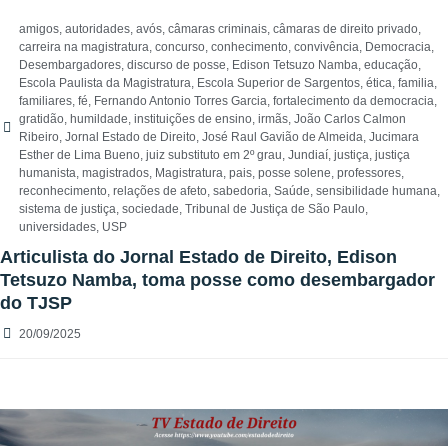
amigos
,
autoridades
,
avós
,
câmaras criminais
,
câmaras de direito privado
,
carreira na magistratura
,
concurso
,
conhecimento
,
convivência
,
Democracia
,
Desembargadores
,
discurso de posse
,
Edison Tetsuzo Namba
,
educação
,
Escola Paulista da Magistratura
,
Escola Superior de Sargentos
,
ética
,
familia
,
familiares
,
fé
,
Fernando Antonio Torres Garcia
,
fortalecimento da democracia
,
gratidão
,
humildade
,
instituições de ensino
,
irmãs
,
João Carlos Calmon
Ribeiro
,
Jornal Estado de Direito
,
José Raul Gavião de Almeida
,
Jucimara
Esther de Lima Bueno
,
juiz substituto em 2º grau
,
Jundiaí
,
justiça
,
justiça
humanista
,
magistrados
,
Magistratura
,
pais
,
posse solene
,
professores
,
reconhecimento
,
relações de afeto
,
sabedoria
,
Saúde
,
sensibilidade humana
,
sistema de justiça
,
sociedade
,
Tribunal de Justiça de São Paulo
,
universidades
,
USP
Articulista do Jornal Estado de Direito, Edison
Tetsuzo Namba, toma posse como desembargador
do TJSP
20/09/2025