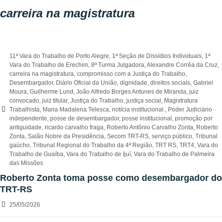
carreira na magistratura
11ª Vara do Trabalho de Porto Alegre
,
1ª Seção de Dissídios Individuais
,
1ª
Vara do Trabalho de Erechim
,
8ª Turma Julgadora
,
Alexandre Corrêa da Cruz
,
carreira na magistratura
,
compromisso com a Justiça do Trabalho
,
Desembargador
,
Diário Oficial da União
,
dignidade
,
direitos sociais
,
Gabriel
Moura
,
Guilherme Lund
,
João Alfredo Borges Antunes de Miranda
,
juiz
convocado
,
juiz titular
,
Justiça do Trabalho
,
justiça social
,
Magistratura
Trabalhista
,
Maria Madalena Telesca
,
notícia institucional.
,
Poder Judiciário
independente
,
posse de desembargador
,
posse institucional
,
promoção por
antiguidade
,
ricardo carvalho fraga
,
Roberto Antônio Carvalho Zonta
,
Roberto
Zonta
,
Salão Nobre da Presidência
,
Secom TRT-RS
,
serviço público
,
Tribunal
gaúcho
,
Tribunal Regional do Trabalho da 4ª Região
,
TRT RS
,
TRT4
,
Vara do
Trabalho de Guaíba
,
Vara do Trabalho de Ijuí
,
Vara do Trabalho de Palmeira
das Missões
Roberto Zonta toma posse como desembargador do
TRT-RS
25/05/2026