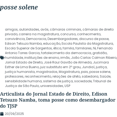
posse solene
amigos
,
autoridades
,
avós
,
câmaras criminais
,
câmaras de direito
privado
,
carreira na magistratura
,
concurso
,
conhecimento
,
convivência
,
Democracia
,
Desembargadores
,
discurso de posse
,
Edison Tetsuzo Namba
,
educação
,
Escola Paulista da Magistratura
,
Escola Superior de Sargentos
,
ética
,
familia
,
familiares
,
fé
,
Fernando
Antonio Torres Garcia
,
fortalecimento da democracia
,
gratidão
,
humildade
,
instituições de ensino
,
irmãs
,
João Carlos Calmon Ribeiro
,
Jornal Estado de Direito
,
José Raul Gavião de Almeida
,
Jucimara
Esther de Lima Bueno
,
juiz substituto em 2º grau
,
Jundiaí
,
justiça
,
justiça humanista
,
magistrados
,
Magistratura
,
pais
,
posse solene
,
professores
,
reconhecimento
,
relações de afeto
,
sabedoria
,
Saúde
,
sensibilidade humana
,
sistema de justiça
,
sociedade
,
Tribunal de
Justiça de São Paulo
,
universidades
,
USP
Articulista do Jornal Estado de Direito, Edison
Tetsuzo Namba, toma posse como desembargador
do TJSP
20/09/2025