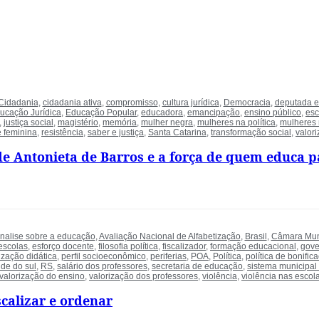
Cidadania
,
cidadania ativa
,
compromisso
,
cultura jurídica
,
Democracia
,
deputada e
ucação Jurídica
,
Educação Popular
,
educadora
,
emancipação
,
ensino público
,
esc
,
justiça social
,
magistério
,
memória
,
mulher negra
,
mulheres na política
,
mulheres
e feminina
,
resistência
,
saber e justiça
,
Santa Catarina
,
transformação social
,
valor
 de Antonieta de Barros e a força de quem educa 
nalise sobre a educação
,
Avaliação Nacional de Alfabetização
,
Brasil
,
Câmara Muni
escolas
,
esforço docente
,
filosofia política
,
fiscalizador
,
formação educacional
,
gove
ização didática
,
perfil socioeconômico
,
periferias
,
POA
,
Política
,
política de bonific
de do sul
,
RS
,
salário dos professores
,
secretaria de educação
,
sistema municipal
valorização do ensino
,
valorização dos professores
,
violência
,
violência nas escol
scalizar e ordenar