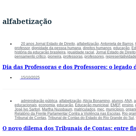
alfabetização
20 anos Jornal Estado de Direito
,
alfabetização
,
Antonieta de Barros
,
professor
,
dignidade da pessoa humana
,
direitos humanos
,
educação
,
Ed
história da educação brasileira
,
igualdade racial
,
Jornal Estado de Direito
pensamento crítico
,
pioneira
,
professoras
,
professores
,
representatividad
Dia das Professoras e dos Professores: o legado
15/10/2025
administração pública
,
alfabetização
,
Alicia Bonamino
,
alunos
,
ANA
,
a
educacionais
,
economia
,
educação
,
Educação municipal
,
EMEF
,
ensino
,
José Ivo Sartori
,
Martha Nussbaum
,
matriculados
,
mec
,
municípios
,
organ
Relatório da Frente Parlamentar Contra a Violência nas Escolas
,
Rio gran
Tribunal de Contas
,
Tribunal de Contas do Estado do Rio Grande do Sul
,
O novo dilema dos Tribunais de Contas: entre fi