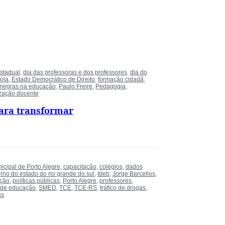
stadual
,
dia das professoras e dos professores
,
dia do
ola
,
Estado Democrático de Direito
,
formação cidadã
,
 negras na educação
,
Paulo Freire
,
Pedagogia
,
ização docente
para transformar
cipal de Porto Alegre
,
capacitação
,
colégios
,
dados
rno do estado do rio grande do sul
,
Ideb
,
Jorge Barcellos
,
ação
,
políticas públicas
,
Porto Alegre
,
professores
,
 de educação
,
SMED
,
TCE
,
TCE-RS
,
tráfico de drogas
,
as