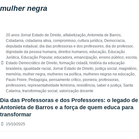
mulher negra
20 anos Jornal Estado de Direito
,
alfabetização
,
Antonieta de Barros
,
Cidadania
,
cidadania ativa
,
compromisso
,
cultura jurídica
,
Democracia
,
deputada estadual
,
dia das professoras e dos professores
,
dia do professor
,
dignidade da pessoa humana
,
direitos humanos
,
educação
,
Educação
Jurídica
,
Educação Popular
,
educadora
,
emancipação
,
ensino público
,
escola
,
Estado Democrático de Direito
,
formação cidadã
,
história da educação
brasileira
,
igualdade racial
,
Jornal Estado de Direito
,
justiça social
,
magistério
,
memória
,
mulher negra
,
mulheres na política
,
mulheres negras na educação
,
Paulo Freire
,
Pedagogia
,
pensamento crítico
,
pioneira
,
professoras
,
professores
,
representatividade feminina
,
resistência
,
saber e justiça
,
Santa
Catarina
,
transformação social
,
valorização docente
Dia das Professoras e dos Professores: o legado de
Antonieta de Barros e a força de quem educa para
transformar
15/10/2025