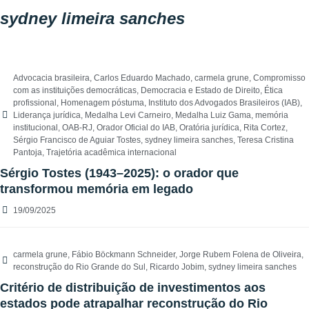
sydney limeira sanches
Advocacia brasileira
,
Carlos Eduardo Machado
,
carmela grune
,
Compromisso
com as instituições democráticas
,
Democracia e Estado de Direito
,
Ética
profissional
,
Homenagem póstuma
,
Instituto dos Advogados Brasileiros (IAB)
,
Liderança jurídica
,
Medalha Levi Carneiro
,
Medalha Luiz Gama
,
memória
institucional
,
OAB-RJ
,
Orador Oficial do IAB
,
Oratória jurídica
,
Rita Cortez
,
Sérgio Francisco de Aguiar Tostes
,
sydney limeira sanches
,
Teresa Cristina
Pantoja
,
Trajetória acadêmica internacional
Sérgio Tostes (1943–2025): o orador que
transformou memória em legado
19/09/2025
carmela grune
,
Fábio Böckmann Schneider
,
Jorge Rubem Folena de Oliveira
,
reconstrução do Rio Grande do Sul
,
Ricardo Jobim
,
sydney limeira sanches
Critério de distribuição de investimentos aos
estados pode atrapalhar reconstrução do Rio