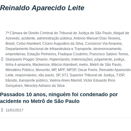
Reinaldo Aparecido Leite
7ª Câmara de Direito Criminal do Tribunal de Justiça de São Paulo
,
Abigail de
Azevedo
,
acidente
,
administração pública
,
Antonio Manuel Dias Teixeira
,
Brasil
,
Celso Alambert
,
Cícero Augustino da Silva
,
Consórcio Via Amarela
,
Departamento Nacional de Infraestrutura e Transporte
,
desmoronamento
,
empreiteiras
,
Estação Pinheiros
,
Fradique Coutinho
,
Francisco Sabino Torres
,
Gianpaolo Poggio Smanio
,
Higienópolis
,
indenizações
,
julgamento
,
justiça
,
linha 4-amarela
,
Mackeinze
,
Márcio Alambert
,
metro
,
Metrô de São Paulo
,
Ministério Público
,
Morumbi
,
MP
,
MPF
,
MPSP
,
Oscar Freire
,
Reinaldo Aparecido
Leite
,
responsáveis
,
são paulo
,
SP
,
STJ
,
Superior Tribunal de Justiça
,
TJSP
,
trânsito
,
transporte público
,
Valéria Alves Marmit
,
Victor Eduardo Rios
Gonçalves
,
Wescley Adriano da Silva
Passados 10 anos, ninguém foi condenado por
acidente no Metrô de São Paulo
11/01/2017