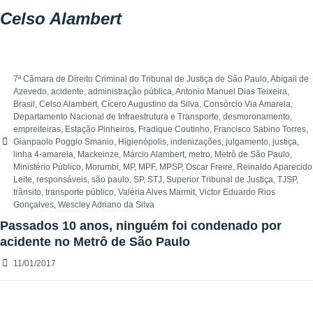
Celso Alambert
7ª Câmara de Direito Criminal do Tribunal de Justiça de São Paulo
,
Abigail de
Azevedo
,
acidente
,
administração pública
,
Antonio Manuel Dias Teixeira
,
Brasil
,
Celso Alambert
,
Cícero Augustino da Silva
,
Consórcio Via Amarela
,
Departamento Nacional de Infraestrutura e Transporte
,
desmoronamento
,
empreiteiras
,
Estação Pinheiros
,
Fradique Coutinho
,
Francisco Sabino Torres
,
Gianpaolo Poggio Smanio
,
Higienópolis
,
indenizações
,
julgamento
,
justiça
,
linha 4-amarela
,
Mackeinze
,
Márcio Alambert
,
metro
,
Metrô de São Paulo
,
Ministério Público
,
Morumbi
,
MP
,
MPF
,
MPSP
,
Oscar Freire
,
Reinaldo Aparecido
Leite
,
responsáveis
,
são paulo
,
SP
,
STJ
,
Superior Tribunal de Justiça
,
TJSP
,
trânsito
,
transporte público
,
Valéria Alves Marmit
,
Victor Eduardo Rios
Gonçalves
,
Wescley Adriano da Silva
Passados 10 anos, ninguém foi condenado por
acidente no Metrô de São Paulo
11/01/2017