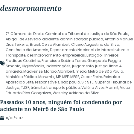
desmoronamento
7ª Câmara de Direito Criminal do Tribunal de Justiça de São Paulo
,
Abigail de Azevedo
,
acidente
,
administração pública
,
Antonio Manuel
Dias Teixeira
,
Brasil
,
Celso Alambert
,
Cícero Augustino da Silva
,
Consórcio Via Amarela
,
Departamento Nacional de Infraestrutura e
Transporte
,
desmoronamento
,
empreiteiras
,
Estação Pinheiros
,
Fradique Coutinho
,
Francisco Sabino Torres
,
Gianpaolo Poggio
Smanio
,
Higienópolis
,
indenizações
,
julgamento
,
justiça
,
linha 4-
amarela
,
Mackeinze
,
Márcio Alambert
,
metro
,
Metrô de São Paulo
,
Ministério Público
,
Morumbi
,
MP
,
MPF
,
MPSP
,
Oscar Freire
,
Reinaldo
Aparecido Leite
,
responsáveis
,
são paulo
,
SP
,
STJ
,
Superior Tribunal de
Justiça
,
TJSP
,
trânsito
,
transporte público
,
Valéria Alves Marmit
,
Victor
Eduardo Rios Gonçalves
,
Wescley Adriano da Silva
Passados 10 anos, ninguém foi condenado por
acidente no Metrô de São Paulo
11/01/2017