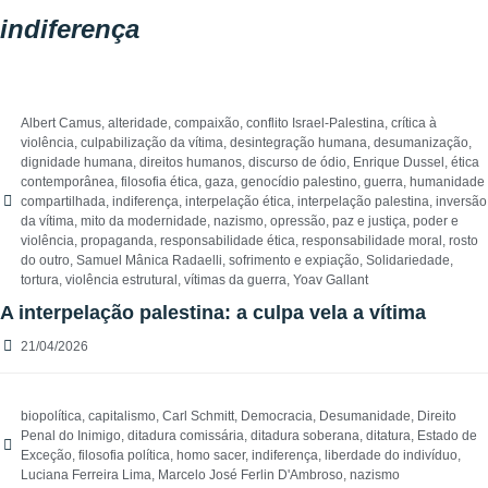
indiferença
Albert Camus
,
alteridade
,
compaixão
,
conflito Israel-Palestina
,
crítica à
violência
,
culpabilização da vítima
,
desintegração humana
,
desumanização
,
dignidade humana
,
direitos humanos
,
discurso de ódio
,
Enrique Dussel
,
ética
contemporânea
,
filosofia ética
,
gaza
,
genocídio palestino
,
guerra
,
humanidade
compartilhada
,
indiferença
,
interpelação ética
,
interpelação palestina
,
inversão
da vítima
,
mito da modernidade
,
nazismo
,
opressão
,
paz e justiça
,
poder e
violência
,
propaganda
,
responsabilidade ética
,
responsabilidade moral
,
rosto
do outro
,
Samuel Mânica Radaelli
,
sofrimento e expiação
,
Solidariedade
,
tortura
,
violência estrutural
,
vítimas da guerra
,
Yoav Gallant
A interpelação palestina: a culpa vela a vítima
21/04/2026
biopolítica
,
capitalismo
,
Carl Schmitt
,
Democracia
,
Desumanidade
,
Direito
Penal do Inimigo
,
ditadura comissária
,
ditadura soberana
,
ditatura
,
Estado de
Exceção
,
filosofia política
,
homo sacer
,
indiferença
,
liberdade do indivíduo
,
Luciana Ferreira Lima
,
Marcelo José Ferlin D'Ambroso
,
nazismo