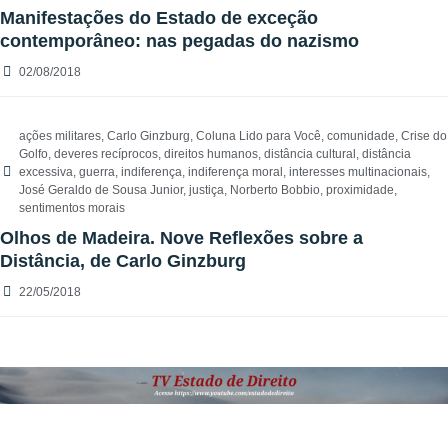
Manifestações do Estado de exceção
contemporâneo: nas pegadas do nazismo
02/08/2018
ações militares
,
Carlo Ginzburg
,
Coluna Lido para Você
,
comunidade
,
Crise do
Golfo
,
deveres recíprocos
,
direitos humanos
,
distância cultural
,
distância
excessiva
,
guerra
,
indiferença
,
indiferença moral
,
interesses multinacionais
,
José Geraldo de Sousa Junior
,
justiça
,
Norberto Bobbio
,
proximidade
,
sentimentos morais
Olhos de Madeira. Nove Reflexões sobre a
Distância, de Carlo Ginzburg
22/05/2018