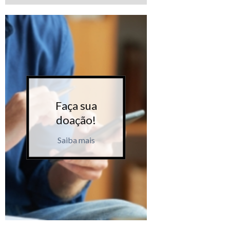
Faça sua
Faça 
doação!
doaçã
Saiba mais
Saiba m