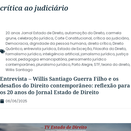
crítica ao judiciário
20 anos Jornal Estado de Direito
,
automação do Direito
,
carmela
grune
,
celebração jurídica
,
Corte Constitucional
,
crítica ao judiciário
,
Democracia
,
dignidade da pessoa humana
,
direito crítico
,
Direito
Quântico
,
entrevista jurídica
,
Estado de Exceção
,
Filosofia do Direito
,
formalismo jurídico
,
inteligência artificial
,
jornalismo jurídico
,
justiça
social
,
pedagogia emancipatória
,
pensamento jurídico
contemporâneo
,
pluralismo jurídico
,
Porto Alegre
,
STF
,
teoria do direito
,
Willis Santiago
Entrevista – Willis Santiago Guerra Filho e os
desafios do Direito contemporâneo: reflexão para
os 20 anos do Jornal Estado de Direito
06/06/2025