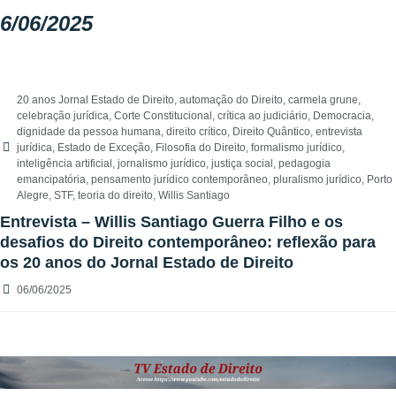
6/06/2025
20 anos Jornal Estado de Direito
,
automação do Direito
,
carmela grune
,
celebração jurídica
,
Corte Constitucional
,
crítica ao judiciário
,
Democracia
,
dignidade da pessoa humana
,
direito crítico
,
Direito Quântico
,
entrevista
jurídica
,
Estado de Exceção
,
Filosofia do Direito
,
formalismo jurídico
,
inteligência artificial
,
jornalismo jurídico
,
justiça social
,
pedagogia
emancipatória
,
pensamento jurídico contemporâneo
,
pluralismo jurídico
,
Porto
Alegre
,
STF
,
teoria do direito
,
Willis Santiago
Entrevista – Willis Santiago Guerra Filho e os
desafios do Direito contemporâneo: reflexão para
os 20 anos do Jornal Estado de Direito
06/06/2025