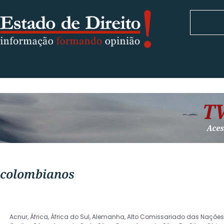
colombianos
Acnur
,
África
,
África do Sul
,
Alemanha
,
Alto Comissariado das Nações