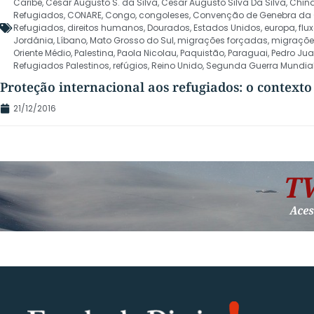
Caribe
,
César Augusto S. da Silva
,
Cesar Augusto Silva Da Silva
,
Chin
Refugiados
,
CONARE
,
Congo
,
congoleses
,
Convenção de Genebra da
Refugiados
,
direitos humanos
,
Dourados
,
Estados Unidos
,
europa
,
flu
Jordânia
,
Líbano
,
Mato Grosso do Sul
,
migrações forçadas
,
migrações
Oriente Médio
,
Palestina
,
Paola Nicolau
,
Paquistão
,
Paraguai
,
Pedro Jua
Refugiados Palestinos
,
refúgios
,
Reino Unido
,
Segunda Guerra Mundia
Proteção internacional aos refugiados: o contexto 
21/12/2016