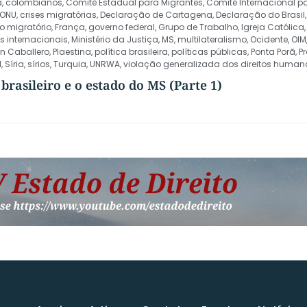
a
,
colombianos
,
Comitê Estadual para Migrantes
,
Comitê Internacional p
 ONU
,
crises migratórias
,
Declaração de Cartagena
,
Declaração do Brasil
xo migratório
,
França
,
governo federal
,
Grupo de Trabalho
,
Igreja Católica
 internacionais
,
Ministério da Justiça
,
MS
,
multilateralismo
,
Ocidente
,
OIM
n Caballero
,
Plaestina
,
política brasileira
,
políticas públicas
,
Ponta Porã
,
P
l
,
Síria
,
sírios
,
Turquia
,
UNRWA
,
violação generalizada dos direitos human
brasileiro e o estado do MS (Parte 1)