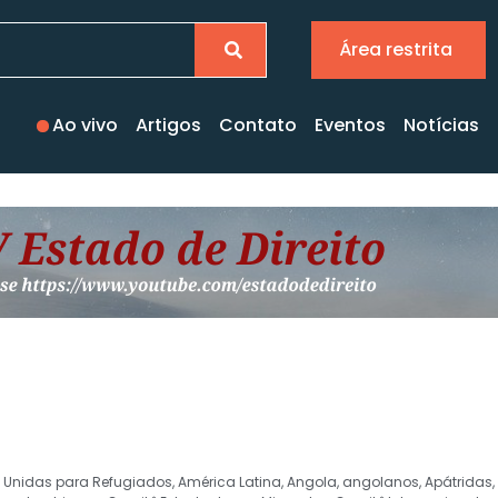
Área restrita
Ao vivo
Artigos
Contato
Eventos
Notícias
 Unidas para Refugiados
,
América Latina
,
Angola
,
angolanos
,
Apátridas
,