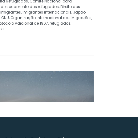
ara Refugiados
,
Comitê Nacional para
,
deslocamento dos refugiados
,
Direito dos
,
imigrantes
,
imigrantes internacionais
,
Japão
,
,
ONU
,
Organização Internacional das Migrações
,
rotocolo Adicional de 1967
,
refugiados
,
os