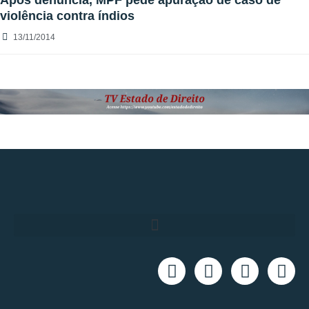
Após denúncia, MPF pede apuração de caso de
violência contra índios
13/11/2014