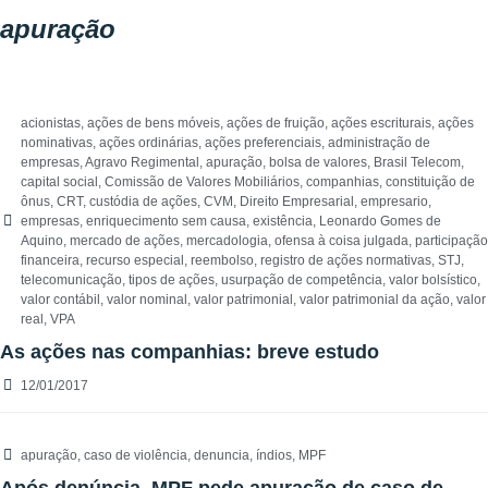
apuração
acionistas
,
ações de bens móveis
,
ações de fruição
,
ações escriturais
,
ações
nominativas
,
ações ordinárias
,
ações preferenciais
,
administração de
empresas
,
Agravo Regimental
,
apuração
,
bolsa de valores
,
Brasil Telecom
,
capital social
,
Comissão de Valores Mobiliários
,
companhias
,
constituição de
ônus
,
CRT
,
custódia de ações
,
CVM
,
Direito Empresarial
,
empresario
,
empresas
,
enriquecimento sem causa
,
existência
,
Leonardo Gomes de
Aquino
,
mercado de ações
,
mercadologia
,
ofensa à coisa julgada
,
participação
financeira
,
recurso especial
,
reembolso
,
registro de ações normativas
,
STJ
,
telecomunicação
,
tipos de ações
,
usurpação de competência
,
valor bolsístico
,
valor contábil
,
valor nominal
,
valor patrimonial
,
valor patrimonial da ação
,
valor
real
,
VPA
As ações nas companhias: breve estudo
12/01/2017
apuração
,
caso de violência
,
denuncia
,
índios
,
MPF