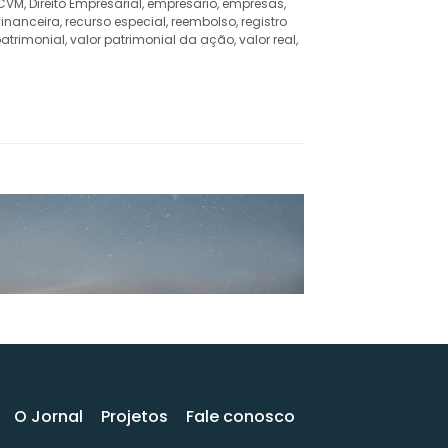
CVM
,
Direito Empresarial
,
empresario
,
empresas
,
financeira
,
recurso especial
,
reembolso
,
registro
patrimonial
,
valor patrimonial da ação
,
valor real
,
O Jornal
Projetos
Fale conosco