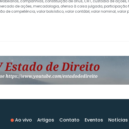
obiliários
,
companhias
,
constituição de ônus
,
CRT
,
custódia de ações
,
ercado de ações
,
mercadologia
,
ofensa à coisa julgada
,
participação 
ão de competência
,
valor bolsístico
,
valor contábil
,
valor nominal
,
valor 
Ao vivo
Artigos
Contato
Eventos
Notícias