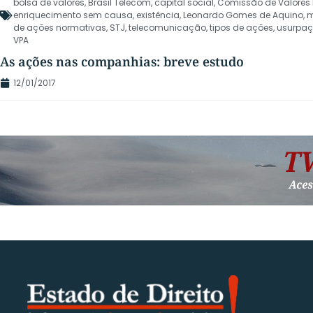
bolsa de valores
,
Brasil Telecom
,
capital social
,
Comissão de Valores M
enriquecimento sem causa
,
existência
,
Leonardo Gomes de Aquino
,
m
de ações normativas
,
STJ
,
telecomunicação
,
tipos de ações
,
usurpaç
VPA
As ações nas companhias: breve estudo
12/01/2017