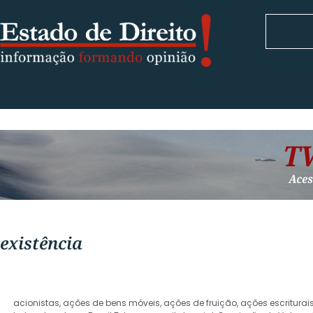
existência
acionistas
,
ações de bens móveis
,
ações de fruição
,
ações escriturai