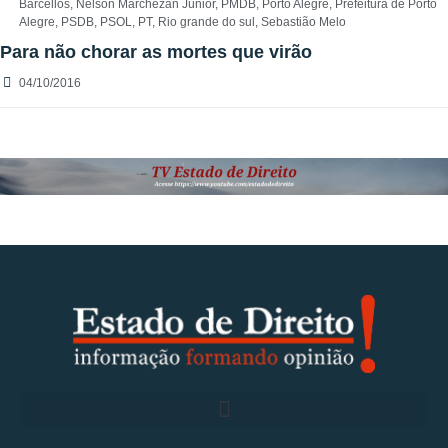
Barcellos
,
Nelson Marchezan Júnior
,
PMDB
,
Porto Alegre
,
Prefeitura de Porto
Alegre
,
PSDB
,
PSOL
,
PT
,
Rio grande do sul
,
Sebastião Melo
Para não chorar as mortes que virão
04/10/2016