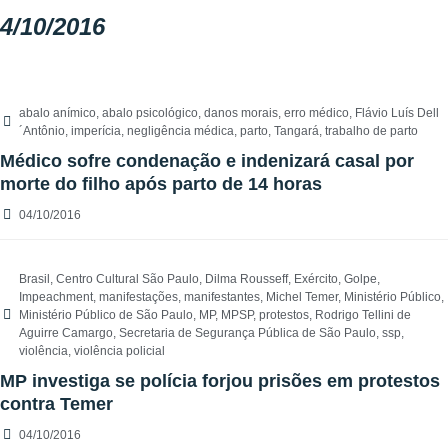
4/10/2016
abalo anímico
,
abalo psicológico
,
danos morais
,
erro médico
,
Flávio Luís Dell
´Antônio
,
imperícia
,
negligência médica
,
parto
,
Tangará
,
trabalho de parto
Médico sofre condenação e indenizará casal por
morte do filho após parto de 14 horas
04/10/2016
Brasil
,
Centro Cultural São Paulo
,
Dilma Rousseff
,
Exército
,
Golpe
,
Impeachment
,
manifestações
,
manifestantes
,
Michel Temer
,
Ministério Público
,
Ministério Público de São Paulo
,
MP
,
MPSP
,
protestos
,
Rodrigo Tellini de
Aguirre Camargo
,
Secretaria de Segurança Pública de São Paulo
,
ssp
,
violência
,
violência policial
MP investiga se polícia forjou prisões em protestos
contra Temer
04/10/2016