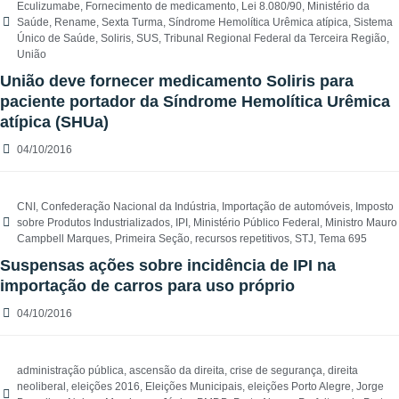
Eculizumabe
,
Fornecimento de medicamento
,
Lei 8.080/90
,
Ministério da
Saúde
,
Rename
,
Sexta Turma
,
Síndrome Hemolítica Urêmica atípica
,
Sistema
Único de Saúde
,
Soliris
,
SUS
,
Tribunal Regional Federal da Terceira Região
,
União
União deve fornecer medicamento Soliris para
paciente portador da Síndrome Hemolítica Urêmica
atípica (SHUa)
04/10/2016
CNI
,
Confederação Nacional da Indústria
,
Importação de automóveis
,
Imposto
sobre Produtos Industrializados
,
IPI
,
Ministério Público Federal
,
Ministro Mauro
Campbell Marques
,
Primeira Seção
,
recursos repetitivos
,
STJ
,
Tema 695
Suspensas ações sobre incidência de IPI na
importação de carros para uso próprio
04/10/2016
administração pública
,
ascensão da direita
,
crise de segurança
,
direita
neoliberal
,
eleições 2016
,
Eleições Municipais
,
eleições Porto Alegre
,
Jorge