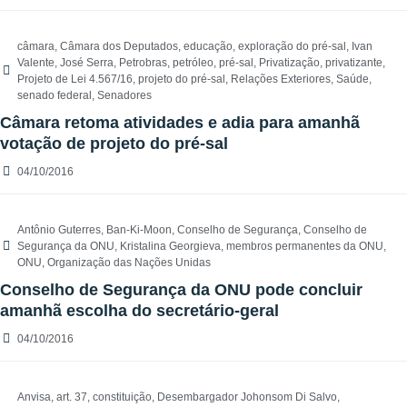
câmara
,
Câmara dos Deputados
,
educação
,
exploração do pré-sal
,
Ivan
Valente
,
José Serra
,
Petrobras
,
petróleo
,
pré-sal
,
Privatização
,
privatizante
,
Projeto de Lei 4.567/16
,
projeto do pré-sal
,
Relações Exteriores
,
Saúde
,
senado federal
,
Senadores
Câmara retoma atividades e adia para amanhã
votação de projeto do pré-sal
04/10/2016
Antônio Guterres
,
Ban-Ki-Moon
,
Conselho de Segurança
,
Conselho de
Segurança da ONU
,
Kristalina Georgieva
,
membros permanentes da ONU
,
ONU
,
Organização das Nações Unidas
Conselho de Segurança da ONU pode concluir
amanhã escolha do secretário-geral
04/10/2016
Anvisa
,
art. 37
,
constituição
,
Desembargador Johonsom Di Salvo
,