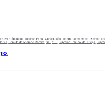
 Civil
,
Código de Processo Penal
,
Constituição Federal
,
Democracia
,
Distrito Fed
do sul
,
Rômulo de Andrade Moreira
,
STF
,
STJ
,
Supremo Tribunal de Justiça
,
Suprem
TJRS