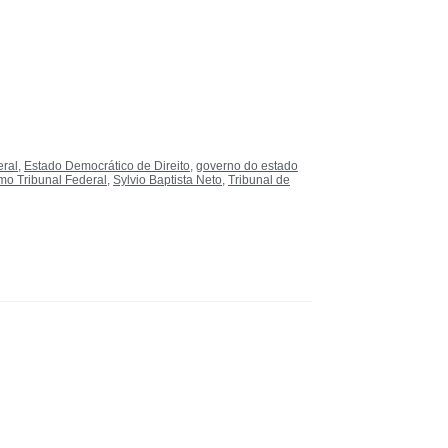
eral
,
Estado Democrático de Direito
,
governo do estado
o Tribunal Federal
,
Sylvio Baptista Neto
,
Tribunal de