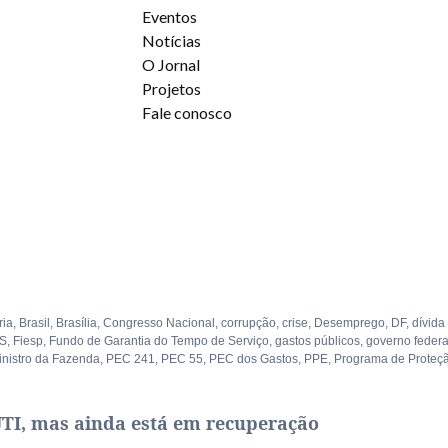
Eventos
Notícias
O Jornal
Projetos
Fale conosco
ria
,
Brasil
,
Brasília
,
Congresso Nacional
,
corrupção
,
crise
,
Desemprego
,
DF
,
dívida
S
,
Fiesp
,
Fundo de Garantia do Tempo de Serviço
,
gastos públicos
,
governo federa
inistro da Fazenda
,
PEC 241
,
PEC 55
,
PEC dos Gastos
,
PPE
,
Programa de Proteç
UTI, mas ainda está em recuperação