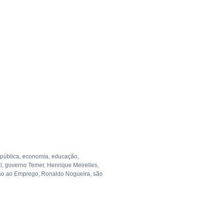
 pública
,
economia
,
educação
,
l
,
governo Temer
,
Henrique Meirelles
,
ão ao Emprego
,
Ronaldo Nogueira
,
são