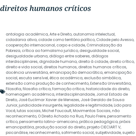
direitos humanos críticos
antologia acadêmica
,
Arte e Direito
,
autonomia intelectual
,
cidadania ativa
,
cidade como território político
,
Cidade pelo Avesso
,
cooperação internacional
,
corpo e cidade
,
Criminalização da
Pobreza
,
crítica ao formalismo jurídico
,
desigualdade social
,
desigualdade urbana
,
diálogo entre saberes
,
diálogos
interdisciplinares
,
dignidade humana
,
direito à cidade
,
direito crítico
,
direito e vida social
,
direitos humanos
,
direitos humanos críticos
,
docência universitária
,
emancipação democrática
,
emancipação
social
,
escuta sensível
,
ética acadêmica
,
exclusão simbólica
,
extensão como produção de conhecimento
,
Extensão Universitária
,
Filosofia
,
filosofia crítica
,
formação crítica
,
historicidade do direito
,
homenagem acadêmica
,
interdisciplinaridade
,
Jornal Estado de
Direito
,
José Euclimar Xavier de Menezes
,
José Geraldo de Sousa
Junior
,
juridicidade insurgente
,
legalidade e legitimidade
,
Lido para
Você
,
lutas sociais
,
Michel Foucault
,
Movimentos Sociais
,
não
reconhecimento
,
O Direito Achado na Rua
,
Paulo Freire
,
pensamento
crítico
,
pensamento latino-americano
,
prática pedagógica
,
práxis
emancipatória
,
produção social do direito
,
projeto CIECIART V
,
psicanálise
,
reconhecimento
,
sofrimento social
,
subjetividade
,
sujeito