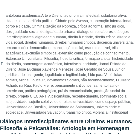
antologia acadêmica
,
Arte e Direito
,
autonomia intelectual
,
cidadania ativa
,
cidade como território político
,
Cidade pelo Avesso
,
cooperação internacional
,
corpo e cidade
,
Criminalização da Pobreza
,
crítica ao formalismo jurídico
,
desigualdade social
,
desigualdade urbana
,
diálogo entre saberes
,
diálogos
interdisciplinares
,
dignidade humana
,
direito à cidade
,
direito crítico
,
direito e
vida social
,
direitos humanos
,
direitos humanos críticos
,
docência universitária
,
emancipação democrática
,
emancipação social
,
escuta sensível
,
ética
acadêmica
,
exclusão simbólica
,
extensão como produção de conhecimento
,
Extensão Universitária
,
Filosofia
,
filosofia crítica
,
formação crítica
,
historicidade
do direito
,
homenagem acadêmica
,
interdisciplinaridade
,
Jornal Estado de
Direito
,
José Euclimar Xavier de Menezes
,
José Geraldo de Sousa Junior
,
juridicidade insurgente
,
legalidade e legitimidade
,
Lido para Você
,
lutas
sociais
,
Michel Foucault
,
Movimentos Sociais
,
não reconhecimento
,
O Direito
Achado na Rua
,
Paulo Freire
,
pensamento crítico
,
pensamento latino-
americano
,
prática pedagógica
,
práxis emancipatória
,
produção social do
direito
,
projeto CIECIART V
,
psicanálise
,
reconhecimento
,
sofrimento social
,
subjetividade
,
sujeito coletivo de direitos
,
universidade como espaço público
,
Universidade de Brasília
,
Universidade de Salamanca
,
universidade e
sociedade
,
Universidade Salvador
,
urbanismo crítico
,
violência institucional
Diálogos Interdisciplinares entre Direitos Humanos,
Filosofia & Psicanálise: Antologia em Homenagem