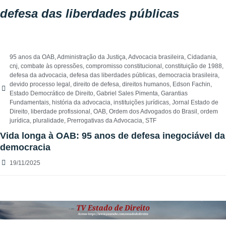
defesa das liberdades públicas
95 anos da OAB
,
Administração da Justiça
,
Advocacia brasileira
,
Cidadania
,
cnj
,
combate às opressões
,
compromisso constitucional
,
constituição de 1988
,
defesa da advocacia
,
defesa das liberdades públicas
,
democracia brasileira
,
devido processo legal
,
direito de defesa
,
direitos humanos
,
Edson Fachin
,
Estado Democrático de Direito
,
Gabriel Sales Pimenta
,
Garantias
Fundamentais
,
história da advocacia
,
instituições jurídicas
,
Jornal Estado de
Direito
,
liberdade profissional
,
OAB
,
Ordem dos Advogados do Brasil
,
ordem
jurídica
,
pluralidade
,
Prerrogativas da Advocacia
,
STF
Vida longa à OAB: 95 anos de defesa inegociável da
democracia
19/11/2025