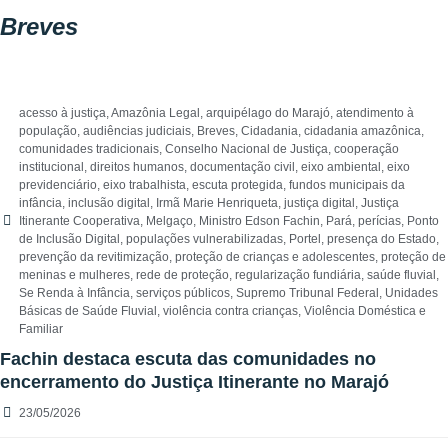
Breves
acesso à justiça
,
Amazônia Legal
,
arquipélago do Marajó
,
atendimento à
população
,
audiências judiciais
,
Breves
,
Cidadania
,
cidadania amazônica
,
comunidades tradicionais
,
Conselho Nacional de Justiça
,
cooperação
institucional
,
direitos humanos
,
documentação civil
,
eixo ambiental
,
eixo
previdenciário
,
eixo trabalhista
,
escuta protegida
,
fundos municipais da
infância
,
inclusão digital
,
Irmã Marie Henriqueta
,
justiça digital
,
Justiça
Itinerante Cooperativa
,
Melgaço
,
Ministro Edson Fachin
,
Pará
,
perícias
,
Ponto
de Inclusão Digital
,
populações vulnerabilizadas
,
Portel
,
presença do Estado
,
prevenção da revitimização
,
proteção de crianças e adolescentes
,
proteção de
meninas e mulheres
,
rede de proteção
,
regularização fundiária
,
saúde fluvial
,
Se Renda à Infância
,
serviços públicos
,
Supremo Tribunal Federal
,
Unidades
Básicas de Saúde Fluvial
,
violência contra crianças
,
Violência Doméstica e
Familiar
Fachin destaca escuta das comunidades no
encerramento do Justiça Itinerante no Marajó
23/05/2026