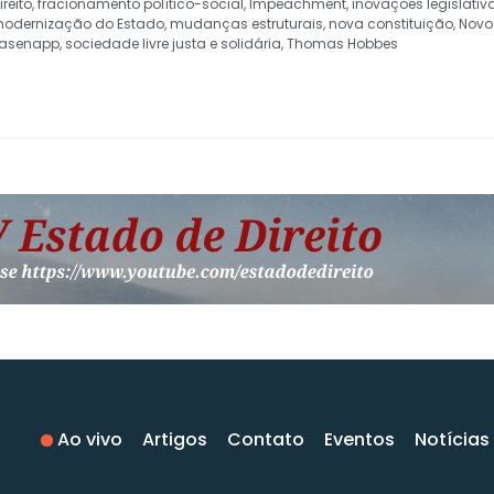
reito
,
fracionamento político-social
,
Impeachment
,
inovações legislativ
odernização do Estado
,
mudanças estruturais
,
nova constituição
,
Novo
lasenapp
,
sociedade livre justa e solidária
,
Thomas Hobbes
Ao vivo
Artigos
Contato
Eventos
Notícias