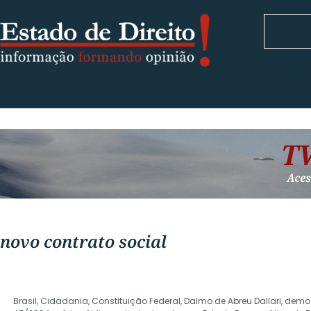
novo contrato social
Brasil
,
Cidadania
,
Constituição Federal
,
Dalmo de Abreu Dallari
,
democ