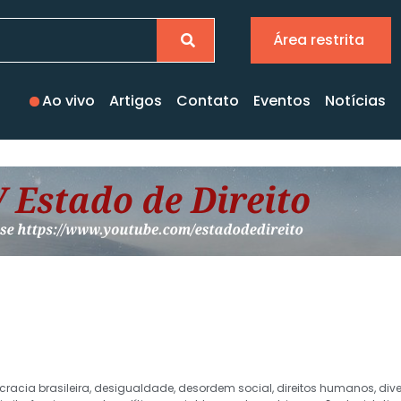
Área restrita
Ao vivo
Artigos
Contato
Eventos
Notícias
racia brasileira
,
desigualdade
,
desordem social
,
direitos humanos
,
div