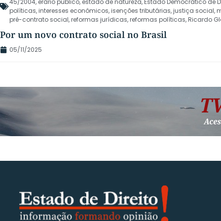
45/2004
,
erário público
,
estado de natureza
,
Estado Democrático de Di
políticas
,
interesses econômicos
,
isenções tributárias
,
justiça social
,
m
pré-contrato social
,
reformas jurídicas
,
reformas políticas
,
Ricardo G
Por um novo contrato social no Brasil
05/11/2025