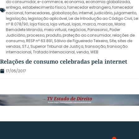
do consumidor
,
e-commerce
,
economia
,
economia globalizada
,
entrega
,
estabelecimento físico
,
fornecedor estrangeiro
,
fornecedor
nacional
,
fornecedores
,
globalização
,
internet
,
judiciário
,
julgamento
,
legislação
,
legislação aplicável
,
Lei de Introdução ao Código Civil
,
Lei
nº 8.078/90
,
loja física
,
loja virtual
,
lojas
,
marca
,
marcas
,
Maria
Bernadete Miranda
,
meio virtual
,
negócios
,
Panasonic
,
Poder
Judiciário
,
processo
,
produto
,
proteção ao consumidor
,
relações de
consumo
,
RESP nº 63.891
,
Sálvio de Figueiredo Teixeira
,
Site
,
sites de
vendas
,
STJ
,
Superior Tribunal de Justiça
,
transação
,
transação
internacional
,
Tratado Internacional
,
venda
,
WEB
Relações de consumo celebradas pela internet
17/05/2017