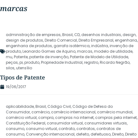
marcas
administração de empresas
,
Brasil
,
CD
,
desenhos industriais
,
design
,
design de produtos
,
Direito Comercial
,
Direito Empresarial
,
engenharia
,
engenharia de produtos
,
garrafa isotérmica
,
indústria
,
invenção de
produto
,
Leonardo Gomes de Aquino
,
marcas
,
modelo de utilidade
,
mu
,
Patente
,
patente de invenção
,
Patente de Modelo de Utilidade
,
peças
,
pi
,
produto
,
Propriedade Industrial
,
registro
,
Ricardo Negrão
,
silos
,
utensílio
Tipos de Patente
19/06/2017
aplicabilidade
,
Brasil
,
Código Civil
,
Código de Defesa do
Consumidor
,
comércio
,
comércio internacional
,
comércio mundial
,
comércio virtual
,
compra
,
compras na internet
,
compras pela internet
,
Constituição Federal
,
consumidor virtual
,
consumidores virtuais
,
consumo
,
consumo virtual
,
contrato
,
contratos
,
contratos de
consumo
,
Convenção internacional
,
defeito
,
defeituoso
,
Direito
,
Direito