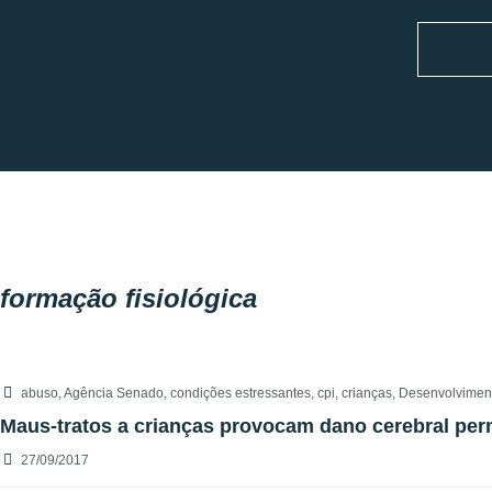
formação fisiológica
abuso
,
Agência Senado
,
condições estressantes
,
cpi
,
crianças
,
Desenvolviment
Maus-tratos a crianças provocam dano cerebral perm
27/09/2017