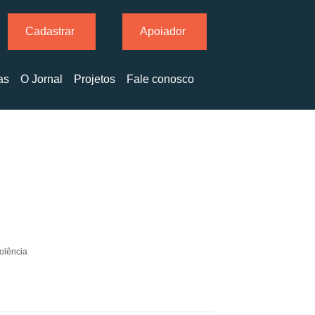
Cadastrar
Apoiador
as
O Jornal
Projetos
Fale conosco
iolência