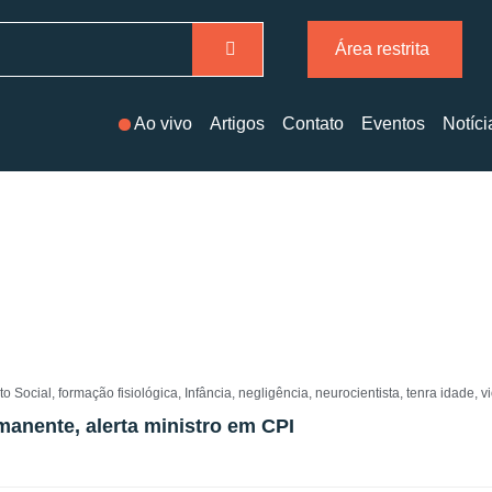
Área restrita
Ao vivo
Artigos
Contato
Eventos
Notíci
o Social
,
formação fisiológica
,
Infância
,
negligência
,
neurocientista
,
tenra idade
,
v
anente, alerta ministro em CPI