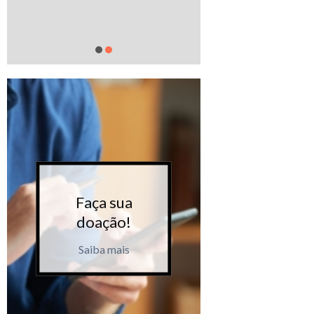
Faça sua
Faça 
doação!
doaçã
Saiba mais
Saiba m