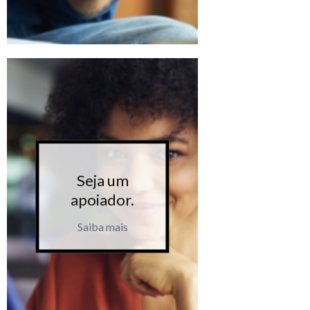
Seja um
Seja 
apoiador.
apoiad
Saiba mais
Saiba m