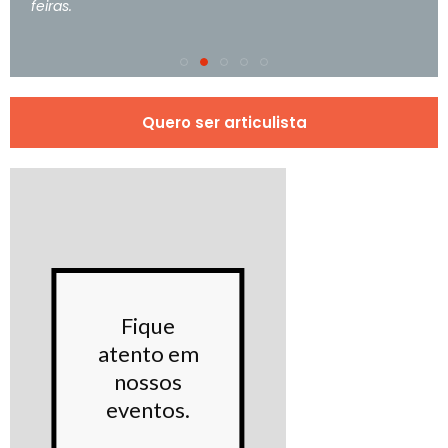
feiras.
Quero ser articulista
Conhe
Fique
noss
atento em
Proje
nossos
sociai
eventos.
Saiba m