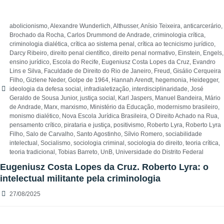
abolicionismo
,
Alexandre Wunderlich
,
Althusser
,
Anísio Teixeira
,
anticarcerário
,
Brochado da Rocha
,
Carlos Drummond de Andrade
,
criminologia crítica
,
criminologia dialética
,
crítica ao sistema penal
,
crítica ao tecnicismo jurídico
,
Darcy Ribeiro
,
direito penal científico
,
direito penal normativo
,
Einstein
,
Engels
,
ensino jurídico
,
Escola do Recife
,
Eugeniusz Costa Lopes da Cruz
,
Evandro
Lins e Silva
,
Faculdade de Direito do Rio de Janeiro
,
Freud
,
Gisálio Cerqueira
Filho
,
Gizlene Neder
,
Golpe de 1964
,
Hannah Arendt
,
hegemonia
,
Heidegger
,
ideologia da defesa social
,
infradialetização
,
interdisciplinaridade
,
José
Geraldo de Sousa Junior
,
justiça social
,
Karl Jaspers
,
Manuel Bandeira
,
Mário
de Andrade
,
Marx
,
marxismo
,
Ministério da Educação
,
modernismo brasileiro
,
monismo dialético
,
Nova Escola Jurídica Brasileira
,
O Direito Achado na Rua
,
pensamento crítico
,
pirataria e justiça
,
positivismo
,
Roberto Lyra
,
Roberto Lyra
Filho
,
Salo de Carvalho
,
Santo Agostinho
,
Sílvio Romero
,
sociabilidade
intelectual
,
Socialismo
,
sociologia criminal
,
sociologia do direito
,
teoria crítica
,
teoria tradicional
,
Tobias Barreto
,
UnB
,
Universidade do Distrito Federal
Eugeniusz Costa Lopes da Cruz. Roberto Lyra: o
intelectual militante pela criminologia
27/08/2025