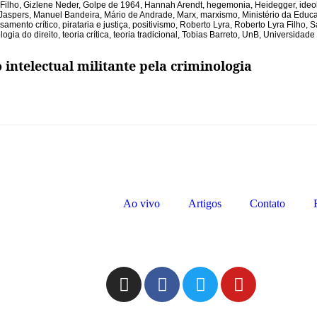
Filho
,
Gizlene Neder
,
Golpe de 1964
,
Hannah Arendt
,
hegemonia
,
Heidegger
,
ideo
 Jaspers
,
Manuel Bandeira
,
Mário de Andrade
,
Marx
,
marxismo
,
Ministério da Educ
samento crítico
,
pirataria e justiça
,
positivismo
,
Roberto Lyra
,
Roberto Lyra Filho
,
S
logia do direito
,
teoria crítica
,
teoria tradicional
,
Tobias Barreto
,
UnB
,
Universidade 
intelectual militante pela criminologia
Ao vivo
Artigos
Contato