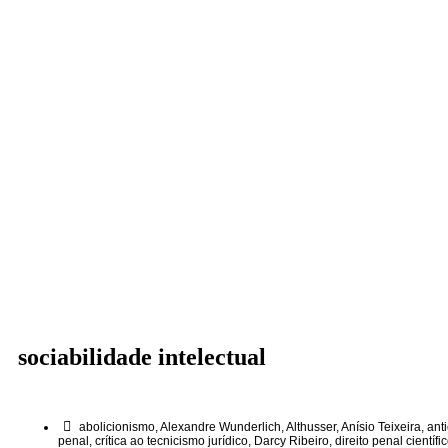
sociabilidade intelectual
abolicionismo
,
Alexandre Wunderlich
,
Althusser
,
Anísio Teixeira
,
anti
penal
,
crítica ao tecnicismo jurídico
,
Darcy Ribeiro
,
direito penal científi