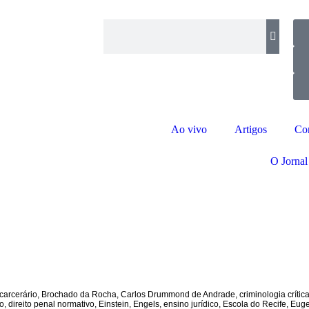
Ao vivo
Artigos
Co
O Jornal
carcerário
,
Brochado da Rocha
,
Carlos Drummond de Andrade
,
criminologia crític
co
,
direito penal normativo
,
Einstein
,
Engels
,
ensino jurídico
,
Escola do Recife
,
Euge