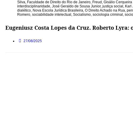
Silva
,
Faculdade de Direito do Rio de Janeiro
,
Freud
,
Gisálio Cerqueira 
interdisciplinaridade
,
José Geraldo de Sousa Junior
,
justiça social
,
Karl
dialético
,
Nova Escola Jurídica Brasileira
,
O Direito Achado na Rua
,
pen
Romero
,
sociabilidade intelectual
,
Socialismo
,
sociologia criminal
,
socio
Eugeniusz Costa Lopes da Cruz. Roberto Lyra: o 
27/08/2025