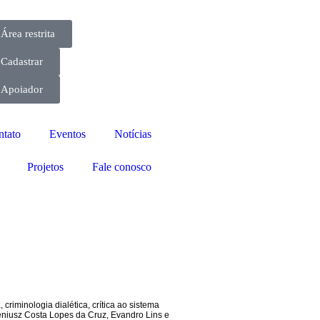
Área restrita
Cadastrar
Apoiador
ntato
Eventos
Notícias
Projetos
Fale conosco
a
,
criminologia dialética
,
crítica ao sistema
niusz Costa Lopes da Cruz
,
Evandro Lins e