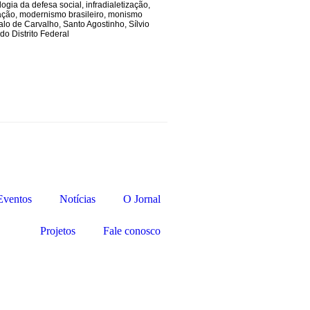
logia da defesa social
,
infradialetização
,
ação
,
modernismo brasileiro
,
monismo
alo de Carvalho
,
Santo Agostinho
,
Sílvio
do Distrito Federal
Eventos
Notícias
O Jornal
Projetos
Fale conosco