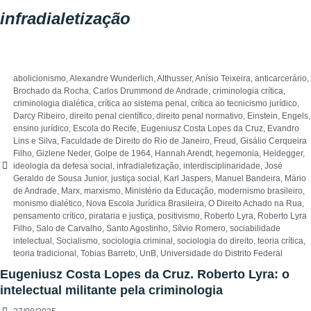
infradialetização
abolicionismo
,
Alexandre Wunderlich
,
Althusser
,
Anísio Teixeira
,
anticarcerário
,
Brochado da Rocha
,
Carlos Drummond de Andrade
,
criminologia crítica
,
criminologia dialética
,
crítica ao sistema penal
,
crítica ao tecnicismo jurídico
,
Darcy Ribeiro
,
direito penal científico
,
direito penal normativo
,
Einstein
,
Engels
,
ensino jurídico
,
Escola do Recife
,
Eugeniusz Costa Lopes da Cruz
,
Evandro
Lins e Silva
,
Faculdade de Direito do Rio de Janeiro
,
Freud
,
Gisálio Cerqueira
Filho
,
Gizlene Neder
,
Golpe de 1964
,
Hannah Arendt
,
hegemonia
,
Heidegger
,
ideologia da defesa social
,
infradialetização
,
interdisciplinaridade
,
José
Geraldo de Sousa Junior
,
justiça social
,
Karl Jaspers
,
Manuel Bandeira
,
Mário
de Andrade
,
Marx
,
marxismo
,
Ministério da Educação
,
modernismo brasileiro
,
monismo dialético
,
Nova Escola Jurídica Brasileira
,
O Direito Achado na Rua
,
pensamento crítico
,
pirataria e justiça
,
positivismo
,
Roberto Lyra
,
Roberto Lyra
Filho
,
Salo de Carvalho
,
Santo Agostinho
,
Sílvio Romero
,
sociabilidade
intelectual
,
Socialismo
,
sociologia criminal
,
sociologia do direito
,
teoria crítica
,
teoria tradicional
,
Tobias Barreto
,
UnB
,
Universidade do Distrito Federal
Eugeniusz Costa Lopes da Cruz. Roberto Lyra: o
intelectual militante pela criminologia