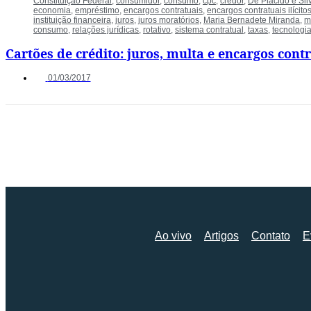
Constituição Federal
,
consumidor
,
consumo
,
cpc
,
credor
,
De Plácido e Sil
economia
,
empréstimo
,
encargos contratuais
,
encargos contratuais ilícito
instituição financeira
,
juros
,
juros moratórios
,
Maria Bernadete Miranda
,
m
consumo
,
relações jurídicas
,
rotativo
,
sistema contratual
,
taxas
,
tecnologi
Cartões de crédito: juros, multa e encargos cont
01/03/2017
Ao vivo
Artigos
Contato
E