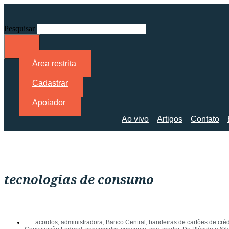
Pesquisar
Área restrita
Cadastrar
Apoiador
Ao vivo
Artigos
Contato
tecnologias de consumo
acordos
,
administradora
,
Banco Central
,
bandeiras de cartões de créd