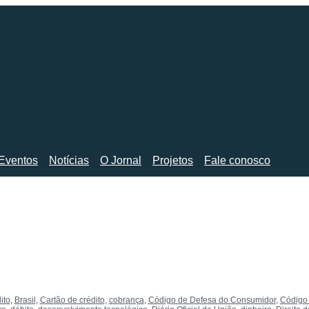
Eventos
Notícias
O Jornal
Projetos
Fale conosco
ito
,
Brasil
,
Cartão de crédito
,
cobrança
,
Código de Defesa do Consumidor
,
Código 