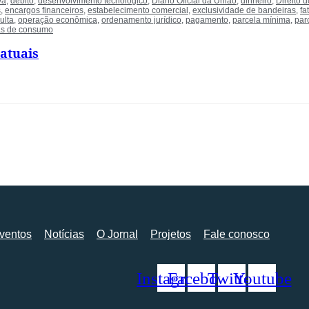
va
,
débito
,
desenvolvimento tecnológico
,
Diário Oficial da União
,
dinheiro
,
Direito 
s
,
encargos financeiros
,
estabelecimento comercial
,
exclusividade de bandeiras
,
fa
ulta
,
operação econômica
,
ordenamento jurídico
,
pagamento
,
parcela mínima
,
par
as de consumo
ratuais
ventos
Notícias
O Jornal
Projetos
Fale conosco
Instagram
Facebook
Twitter
Youtube