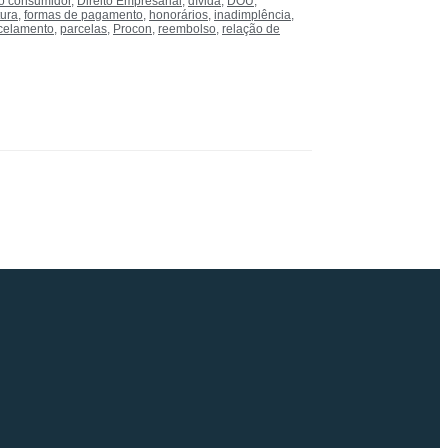
do consumidor
,
Direito Empresarial
,
dívida
,
DOU
,
tura
,
formas de pagamento
,
honorários
,
inadimplência
,
celamento
,
parcelas
,
Procon
,
reembolso
,
relação de