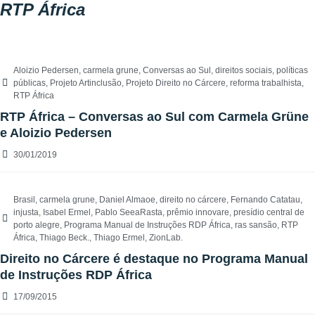
RTP África
Aloizio Pedersen
,
carmela grune
,
Conversas ao Sul
,
direitos sociais
,
políticas
públicas
,
Projeto Artinclusão
,
Projeto Direito no Cárcere
,
reforma trabalhista
,
RTP África
RTP África – Conversas ao Sul com Carmela Grüne
e Aloizio Pedersen
30/01/2019
Brasil
,
carmela grune
,
Daniel Almaoe
,
direito no cárcere
,
Fernando Catatau
,
injusta
,
Isabel Ermel
,
Pablo SeeaRasta
,
prêmio innovare
,
presídio central de
porto alegre
,
Programa Manual de Instruções RDP África
,
ras sansão
,
RTP
África
,
Thiago Beck.
,
Thiago Ermel
,
ZionLab.
Direito no Cárcere é destaque no Programa Manual
de Instruções RDP África
17/09/2015