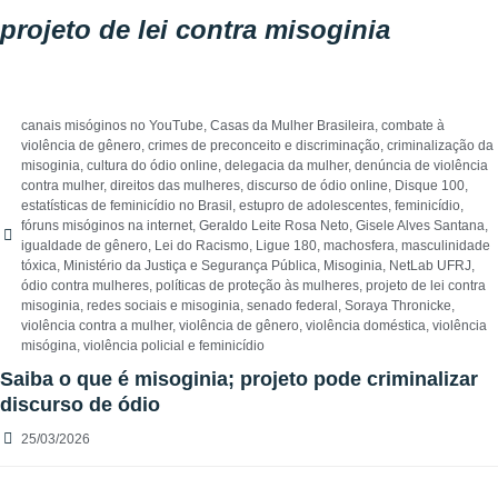
projeto de lei contra misoginia
canais misóginos no YouTube
,
Casas da Mulher Brasileira
,
combate à
violência de gênero
,
crimes de preconceito e discriminação
,
criminalização da
misoginia
,
cultura do ódio online
,
delegacia da mulher
,
denúncia de violência
contra mulher
,
direitos das mulheres
,
discurso de ódio online
,
Disque 100
,
estatísticas de feminicídio no Brasil
,
estupro de adolescentes
,
feminicídio
,
fóruns misóginos na internet
,
Geraldo Leite Rosa Neto
,
Gisele Alves Santana
,
igualdade de gênero
,
Lei do Racismo
,
Ligue 180
,
machosfera
,
masculinidade
tóxica
,
Ministério da Justiça e Segurança Pública
,
Misoginia
,
NetLab UFRJ
,
ódio contra mulheres
,
políticas de proteção às mulheres
,
projeto de lei contra
misoginia
,
redes sociais e misoginia
,
senado federal
,
Soraya Thronicke
,
violência contra a mulher
,
violência de gênero
,
violência doméstica
,
violência
misógina
,
violência policial e feminicídio
Saiba o que é misoginia; projeto pode criminalizar
discurso de ódio
25/03/2026