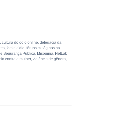
,
cultura do ódio online
,
delegacia da
tes
,
feminicídio
,
fóruns misóginos na
a e Segurança Pública
,
Misoginia
,
NetLab
cia contra a mulher
,
violência de gênero
,