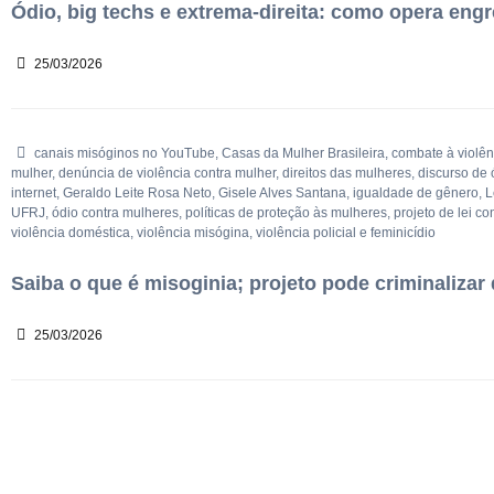
Ódio, big techs e extrema-direita: como opera en
25/03/2026
canais misóginos no YouTube
,
Casas da Mulher Brasileira
,
combate à violên
mulher
,
denúncia de violência contra mulher
,
direitos das mulheres
,
discurso de 
internet
,
Geraldo Leite Rosa Neto
,
Gisele Alves Santana
,
igualdade de gênero
,
L
UFRJ
,
ódio contra mulheres
,
políticas de proteção às mulheres
,
projeto de lei co
violência doméstica
,
violência misógina
,
violência policial e feminicídio
Saiba o que é misoginia; projeto pode criminalizar
25/03/2026