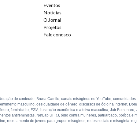
Eventos
Notícias
O Jornal
Projetos
Fale conosco
oderação de conteúdo
,
Bruna Camilo
,
canais misóginos no YouTube
,
comunidades 
sentimento masculino
,
desigualdade de gênero
,
discursos de ódio na internet
,
Dona
ênero
,
feminicídio
,
FGV
,
frustração econômica e afetiva masculina
,
Jair Bolsonaro
,
entos antifeministas
,
NetLab UFRJ
,
ódio contra mulheres
,
patriarcado
,
política e 
line
,
recrutamento de jovens para grupos misóginos
,
redes sociais e misoginia
,
reg