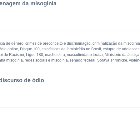
grenagem da misoginia
cia de gênero
,
crimes de preconceito e discriminação
,
criminalização da misoginia
ódio online
,
Disque 100
,
estatísticas de feminicídio no Brasil
,
estupro de adolescen
ei do Racismo
,
Ligue 180
,
machosfera
,
masculinidade tóxica
,
Ministério da Justiç
ntra misoginia
,
redes sociais e misoginia
,
senado federal
,
Soraya Thronicke
,
violên
 discurso de ódio