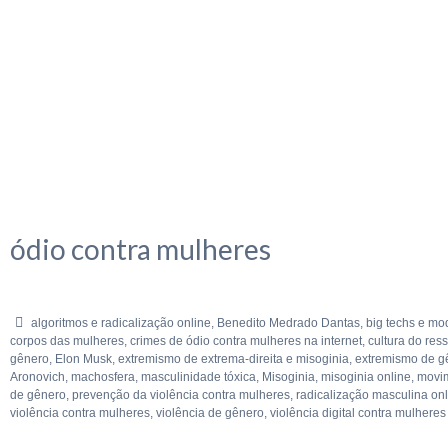
ódio contra mulheres
algoritmos e radicalização online
,
Benedito Medrado Dantas
,
big techs e m
corpos das mulheres
,
crimes de ódio contra mulheres na internet
,
cultura do res
gênero
,
Elon Musk
,
extremismo de extrema-direita e misoginia
,
extremismo de g
Aronovich
,
machosfera
,
masculinidade tóxica
,
Misoginia
,
misoginia online
,
movim
de gênero
,
prevenção da violência contra mulheres
,
radicalização masculina on
violência contra mulheres
,
violência de gênero
,
violência digital contra mulheres