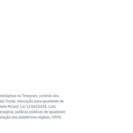
misóginas no Telegram
,
controle dos
ld Trump
,
educação para igualdade de
Julie Ricard
,
Lei 13.642/2018
,
Lola
misoginia
,
políticas públicas de igualdade
ulação das plataformas digitais
,
UFPE
,