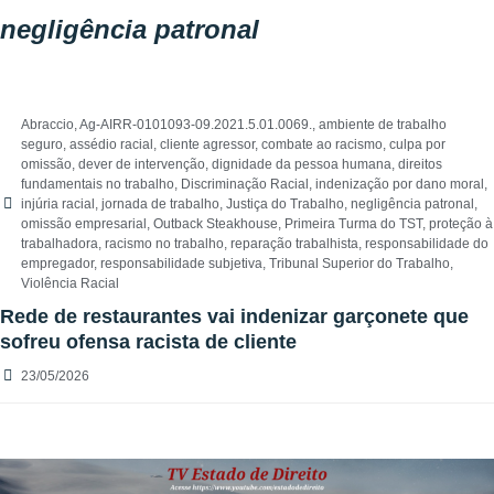
negligência patronal
Abraccio
,
Ag-AIRR-0101093-09.2021.5.01.0069.
,
ambiente de trabalho
seguro
,
assédio racial
,
cliente agressor
,
combate ao racismo
,
culpa por
omissão
,
dever de intervenção
,
dignidade da pessoa humana
,
direitos
fundamentais no trabalho
,
Discriminação Racial
,
indenização por dano moral
,
injúria racial
,
jornada de trabalho
,
Justiça do Trabalho
,
negligência patronal
,
omissão empresarial
,
Outback Steakhouse
,
Primeira Turma do TST
,
proteção à
trabalhadora
,
racismo no trabalho
,
reparação trabalhista
,
responsabilidade do
empregador
,
responsabilidade subjetiva
,
Tribunal Superior do Trabalho
,
Violência Racial
Rede de restaurantes vai indenizar garçonete que
sofreu ofensa racista de cliente
23/05/2026