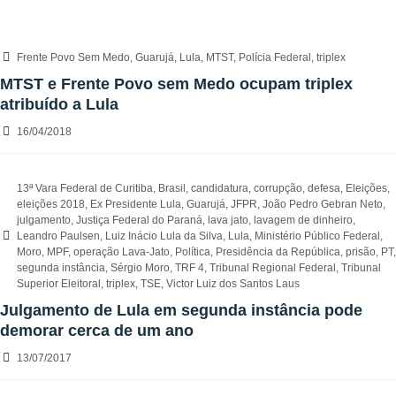
Frente Povo Sem Medo
,
Guarujá
,
Lula
,
MTST
,
Polícia Federal
,
triplex
MTST e Frente Povo sem Medo ocupam triplex
atribuído a Lula
16/04/2018
13ª Vara Federal de Curitiba
,
Brasil
,
candidatura
,
corrupção
,
defesa
,
Eleições
,
eleições 2018
,
Ex Presidente Lula
,
Guarujá
,
JFPR
,
João Pedro Gebran Neto
,
julgamento
,
Justiça Federal do Paraná
,
lava jato
,
lavagem de dinheiro
,
Leandro Paulsen
,
Luiz Inácio Lula da Silva
,
Lula
,
Ministério Público Federal
,
Moro
,
MPF
,
operação Lava-Jato
,
Política
,
Presidência da República
,
prisão
,
PT
,
segunda instância
,
Sérgio Moro
,
TRF 4
,
Tribunal Regional Federal
,
Tribunal
Superior Eleitoral
,
triplex
,
TSE
,
Victor Luiz dos Santos Laus
Julgamento de Lula em segunda instância pode
demorar cerca de um ano
13/07/2017