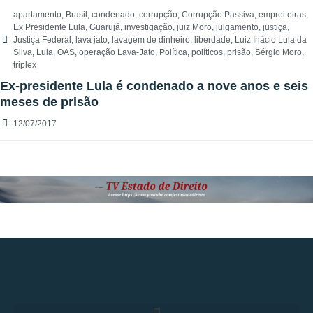
apartamento
,
Brasil
,
condenado
,
corrupção
,
Corrupção Passiva
,
empreiteiras
,
Ex Presidente Lula
,
Guarujá
,
investigação
,
juiz Moro
,
julgamento
,
justiça
,
Justiça Federal
,
lava jato
,
lavagem de dinheiro
,
liberdade
,
Luiz Inácio Lula da
Silva
,
Lula
,
OAS
,
operação Lava-Jato
,
Política
,
políticos
,
prisão
,
Sérgio Moro
,
triplex
Ex-presidente Lula é condenado a nove anos e seis
meses de prisão
12/07/2017