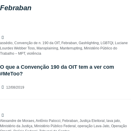
Febraban
assédio
,
Convenção de n. 190 da OIT
,
Febraban
,
Gashlighting
,
LGBTQI
,
Luciane
Lourdes Webber Toss
,
Mansplaining
,
Manterrupting
,
Ministério Público do
Trabalho – MPT
,
violência
O que a Convenção 190 da OIT tem a ver com
#MeToo?
12/08/2019
Alexandre de Moraes
,
Antônio Palocci
,
Febraban
,
Justiça Eleitoral
,
lava jato
,
Ministério da Justiça
,
Ministério Público Federal
,
operação Lava-Jato
,
Operação