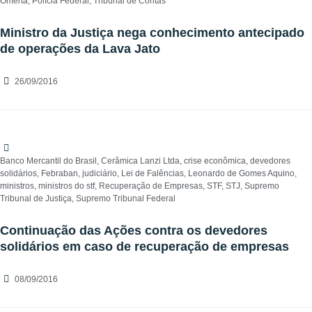
Omertá
,
Polícia Federal
,
Tribunal de Contas
Ministro da Justiça nega conhecimento antecipado
de operações da Lava Jato
26/09/2016
Banco Mercantil do Brasil
,
Cerâmica Lanzi Ltda
,
crise econômica
,
devedores
solidários
,
Febraban
,
judiciário
,
Lei de Falências
,
Leonardo de Gomes Aquino
,
ministros
,
ministros do stf
,
Recuperação de Empresas
,
STF
,
STJ
,
Supremo
Tribunal de Justiça
,
Supremo Tribunal Federal
Continuação das Ações contra os devedores
solidários em caso de recuperação de empresas
08/09/2016