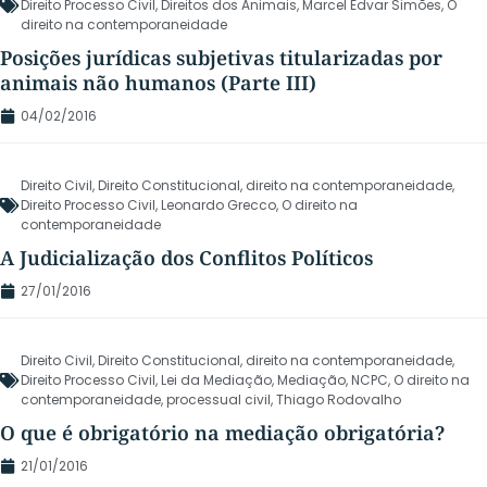
Direito Processo Civil
,
Direitos dos Animais
,
Marcel Edvar Simões
,
O
direito na contemporaneidade
Posições jurídicas subjetivas titularizadas por
animais não humanos (Parte III)
04/02/2016
Direito Civil
,
Direito Constitucional
,
direito na contemporaneidade
,
Direito Processo Civil
,
Leonardo Grecco
,
O direito na
contemporaneidade
A Judicialização dos Conflitos Políticos
27/01/2016
Direito Civil
,
Direito Constitucional
,
direito na contemporaneidade
,
Direito Processo Civil
,
Lei da Mediação
,
Mediação
,
NCPC
,
O direito na
contemporaneidade
,
processual civil
,
Thiago Rodovalho
O que é obrigatório na mediação obrigatória?
21/01/2016