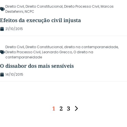
Direito Civil
,
Direito Constitucional
,
Direito Processo Civil
,
Marcos
Destefenni
,
NCPC
Efeitos da execução civil injusta
21/10/2015
Direito Civil
,
Direito Constitucional
,
direito na contemporaneidade
,
Direito Processo Civil
,
Leonardo Grecco
,
O direito na
contemporaneidade
O dissabor dos mais sensíveis
14/10/2015
1
2
3